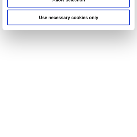
obtener más información.
Preguntas frecuentes
Use necessary cookies only
¿Para cuántas personas puedo cocinar con la Big Green
Egg Medium?
La Big Green Egg Medium es adecuada para cocinar para
4–6 personas, dependiendo de lo que prepare y del
tamaño de las raciones.
¿Se incluyen patas con la parrilla?
No, este modelo se entrega sin patas. Puede adquirir un
EGG Nest u otra estructura base por separado para
conseguir la altura de trabajo óptima.
La IA ha contribuido a este texto y por tanto nos
reservamos el derecho a corregir posibles errores.
Más vendidos en Todo lo relacionado
con la Barbacoa