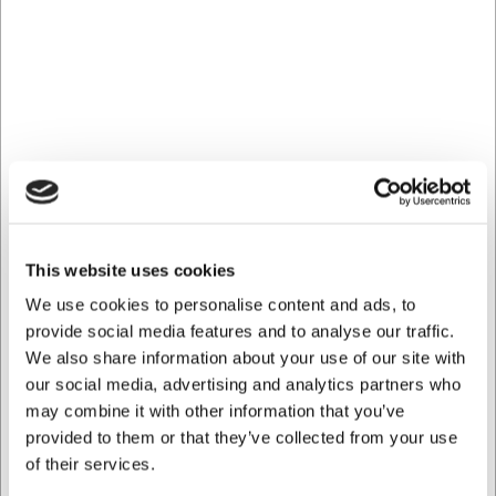
sea increíblemente versátil: utilice temperaturas bajas para
la cocción lenta y el ahumado, temperaturas medias para
hornear, o temperaturas altas para obtener un sellado
perfecto. La construcción cerámica retiene el calor de
manera eficiente, lo que se traduce en un menor consumo
de combustible y resultados de cocción más uniformes en
comparación con los tipos de parrilla tradicionales.
Tamaño práctico con capacidad
sorprendente
This website uses cookies
Con sus 43 kg, el modelo Medium es sólido y estable, pero
aun así manejable en la mayoría de los entornos al aire
We use cookies to personalise content and ads, to
libre. A pesar de su forma compacta, hay espacio más que
provide social media features and to analyse our traffic.
suficiente para cocinar para 4–6 personas. Puede manejar
We also share information about your use of our site with
fácilmente un pavo pequeño, varias hamburguesas o
our social media, advertising and analytics partners who
piezas de pollo al mismo tiempo. La superficie cerámica
may combine it with other information that you’ve
verde no solo es funcional gracias a su excelente
provided to them or that they’ve collected from your use
aislamiento térmico, sino que también aporta un carácter
distintivo a su cocina exterior.
of their services.