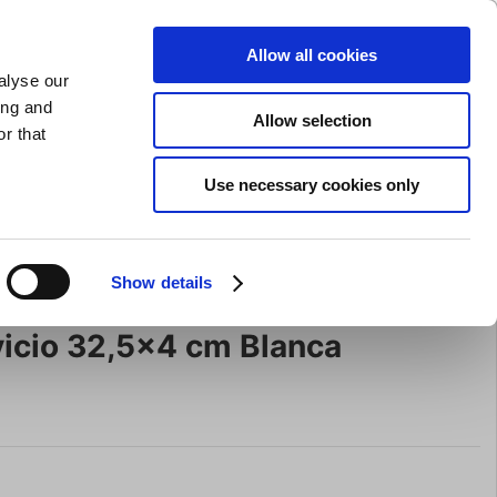
AFILADO DE CUCHILLOS
PRIVADO
COMERCIAL
Allow all cookies
alyse our
Carrito de compras (0)
Envío gratuito en compras superiores a EUR 75
ENTRAR
ing and
Allow selection
r that
ocina
Para la mesa
Marca
Use necessary cookies only
Oferta
Show details
vicio 32,5x4 cm Blanca