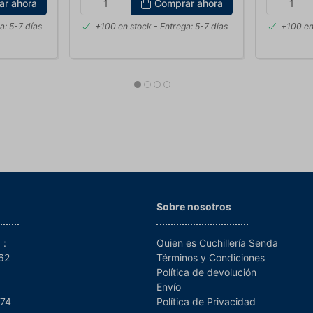
ar ahora
Comprar ahora
a: 5-7 días
+100 en stock
- Entrega: 5-7 días
+100 en
Sobre nosotros
 :
Quien es Cuchillería Senda
962
Términos y Condiciones
Política de devolución
Envío
 74
Política de Privacidad