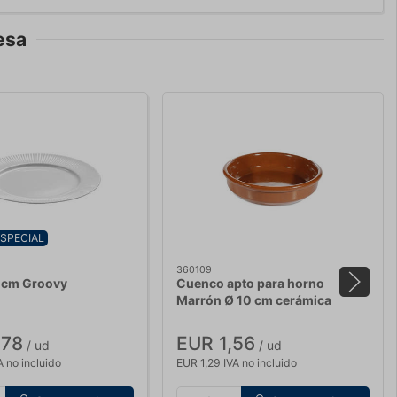
esa
ESPECIAL
360109
1 cm Groovy
Cuenco apto para horno
Marrón Ø 10 cm cerámica
,78
EUR 1,56
/ ud
/ ud
A no incluido
EUR 1,29 IVA no incluido