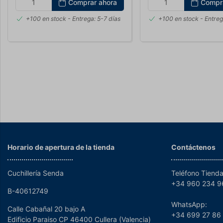
Comprar ahora
Compr
+100 en stock
- Entrega: 5-7 días
+100 en stock
- Entreg
Horario de apertura de la tienda
Contáctenos
Cuchillería Senda
Teléfono Tienda
+34 960 234 
B-40612749
WhatsApp:
Calle Cabañal 20 bajo A
+34 699 27 86
Edificio Paraiso CP 46400 Cullera (Valencia)