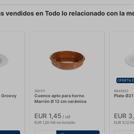
s vendidos en Todo lo relacionado con la m
OFERTA 
360111
8840822
m Groovy
Cuenco apto para horno
Plato Ø2
Marrón Ø 12 cm cerámica
EUR 1,45
EUR 3
/ ud
EUR 1,20 IVA no incluido
EUR 3,12 IV