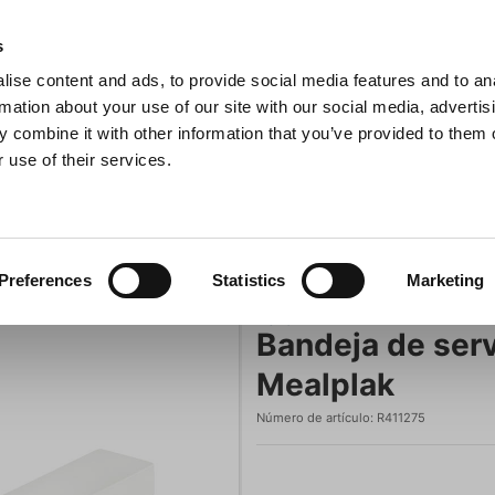
s
ise content and ads, to provide social media features and to an
sitas
Buscar
rmation about your use of our site with our social media, advertis
 combine it with other information that you’ve provided to them o
 use of their services.
na
Ollas y sartenes
Barbacoa
Electrodomésticos de c
Bandeja de servicio 32,5x4 cm Blanca Mealplak
Preferences
Statistics
Marketing
Revol
Bandeja de ser
Mealplak
Número de artículo:
R411275