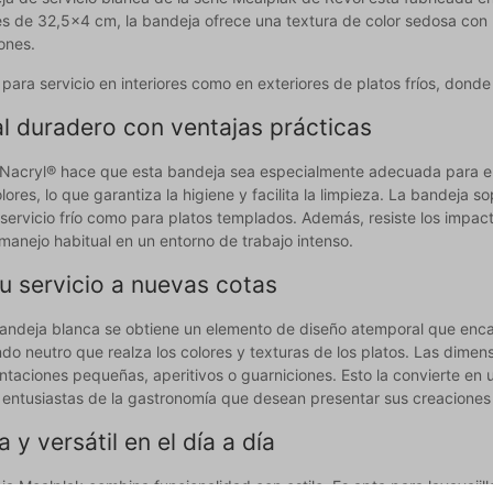
s de 32,5x4 cm, la bandeja ofrece una textura de color sedosa con 
ones.
 para servicio en interiores como en exteriores de platos fríos, donde
l duradero con ventajas prácticas
l Nacryl® hace que esta bandeja sea especialmente adecuada para el 
olores, lo que garantiza la higiene y facilita la limpieza. La bandej
 servicio frío como para platos templados. Además, resiste los impa
 manejo habitual en un entorno de trabajo intenso.
u servicio a nuevas cotas
andeja blanca se obtiene un elemento de diseño atemporal que encaj
ndo neutro que realza los colores y texturas de los platos. Las dim
taciones pequeñas, aperitivos o guarniciones. Esto la convierte en u
entusiastas de la gastronomía que desean presentar sus creaciones c
a y versátil en el día a día
a Mealplak combina funcionalidad con estilo. Es apta para lavavajilla