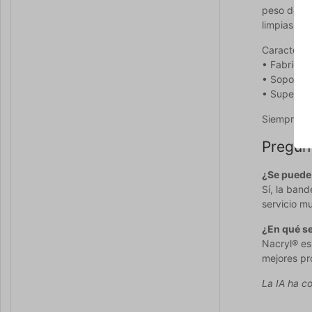
peso de 65
limpias la
Característ
• Fabricad
• Soporta 
• Superfici
Siempre pu
Pregun
¿Se puede 
Sí, la ban
servicio mu
¿En qué se
Nacryl® es
mejores pr
La IA ha co