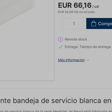
EUR 66,16
/ ud
EUR 54,68 IVA no incluido
Compr
Remote stock
Entrega: Tiempo de entrega
Más información
nte bandeja de servicio blanca e
ja de servicio blanca de la serie Mealplak de Revol está fabricada e