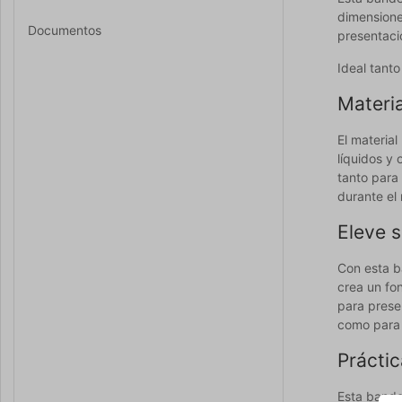
dimensione
Documentos
presentaci
Ideal tanto
Materia
El materia
líquidos y 
tanto para
durante el
Eleve s
Con esta b
crea un fo
para presen
como para 
Práctic
Esta bandej