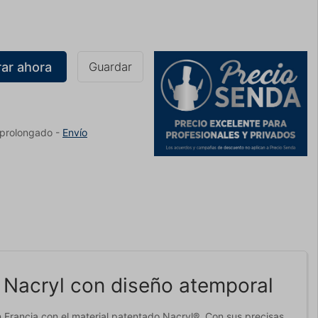
ar ahora
Guardar
 prolongado
-
Envío
n Nacryl con diseño atemporal
n Francia con el material patentado Nacryl®. Con sus precisas