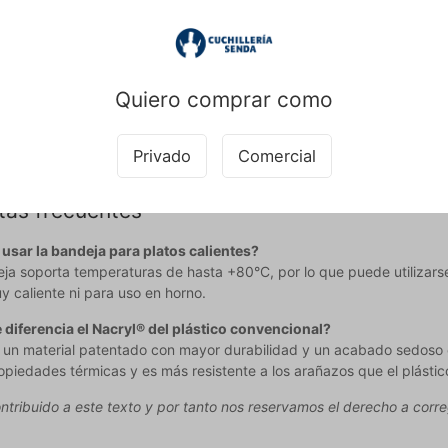
0 gramos, es fácil de manejar y a la vez lo suficientemente sólida pa
 hacen adecuada para múltiples usos y estilos de servicio, desde el m
icas principales:
a con material patentado Nacryl® con acabado sedoso
Quiero comprar como
temperaturas de -80°C a +80°C y es apta para lavavajillas
e no porosa, higiénica y fácil de limpiar
Privado
Comercial
ede ponerse en contacto con nuestro servicio de atención al client
tas frecuentes
usar la bandeja para platos calientes?
deja soporta temperaturas de hasta +80°C, por lo que puede utiliza
y caliente ni para uso en horno.
 diferencia el Nacryl® del plástico convencional?
 un material patentado con mayor durabilidad y un acabado sedoso 
opiedades térmicas y es más resistente a los arañazos que el plástic
ntribuido a este texto y por tanto nos reservamos el derecho a correg