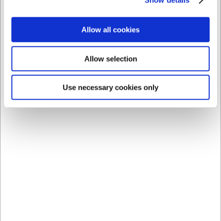
Comprando junto con este producto
Allow all cookies
Allow selection
Use necessary cookies only
OFERTA ESPECIAL
20158
2290007
Escurridor 18 cm
Cuchillo para ostras
redondo acero
Lujo Francés Madera 2
inoxidable
remaches
EUR 25,87
EUR 19,37
/ ud
/ ud
EUR 21,38 IVA no incluido
EUR 16,01 IVA no incluido
Comprar
Comprar
ahora
ahora
10 en stock
- Entrega: 5-7
50 en stock
- Entrega: 5-7