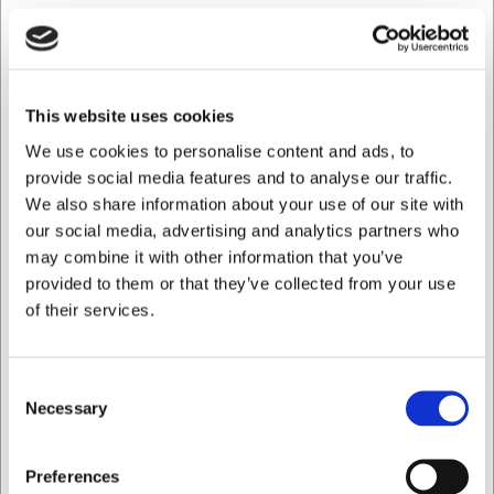
La fuente consta de tres piezas: una bandeja base con un
diámetro de 26 cm, un soporte y una bandeja superior con
un diámetro de 23 cm. La altura total es de 16,5 cm, lo
que proporciona una apariencia armoniosa sobre la mesa.
This website uses cookies
El peso de 1 kg aporta estabilidad sin que la fuente resulte
We use cookies to personalise content and ads, to
demasiado pesada de manipular. El material es acero
provide social media features and to analyse our traffic.
inoxidable de calidad 18/8, que garantiza durabilidad y
resistencia a la corrosión.
We also share information about your use of our site with
our social media, advertising and analytics partners who
Con esta fuente para marisco obtendrá:
may combine it with other information that you’ve
Una fuente de servicio de dos niveles con espacio
provided to them or that they’ve collected from your use
para diferentes tipos de marisco
of their services.
Diseño duradero en acero inoxidable apto para
lavavajillas
Una presentación elegante que realza cualquier
Consent
servicio de marisco
Necessary
Selection
Siempre puede ponerse en contacto con nuestro servicio
de atención al cliente en
info@cuchilleriasenda.es
para
Quiero comprar como
Preferences
obtener más información.