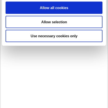
Allow all cookies
Allow selection
Use necessary cookies only
550
89-111
Manga pastelera 5-50 5
Boquilla estrella 11 mm
litros 50 cm
acero inoxidable
EUR 12,86
EUR 3,38
/ ud
/ ud
EUR 10,63 IVA no incluido
EUR 2,79 IVA no incluido
Comprar
Comprar
ahora
ahora
100 en stock
- Entrega: 5-
30 en stock
- Entrega: 5-7
7 días
días