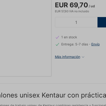
EUR 69,70
/ ud
EUR 57,60 IVA no incluido
1 en stock
Entrega: 5-7 días
-
Envío
Más información
lones unisex Kentaur con práctica
alones de trabajo unisex de Kentaur combinan resistencia y funcio