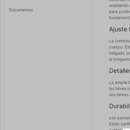
resistente
Documentos
para profe
fundamenta
Ajuste 
La combinac
cuerpo. Es
holgado (r
la bragueta
Detall
La amplia 
las llaves 
sus tareas.
Durabil
Los pantal
Están cert
sustancias