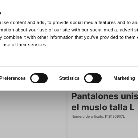
s
ise content and ads, to provide social media features and to an
sitas
Buscar
rmation about your use of our site with our social media, advertis
 combine it with other information that you’ve provided to them o
 use of their services.
na
Ollas y sartenes
Barbacoa
Electrodomésticos de c
Pantalones unisex negro/blanco con bolsa en el muslo talla L
ro
Preferences
Statistics
Marketing
Kentaur
Pantalones unis
el muslo talla L
Número de artículo:
K18190907L