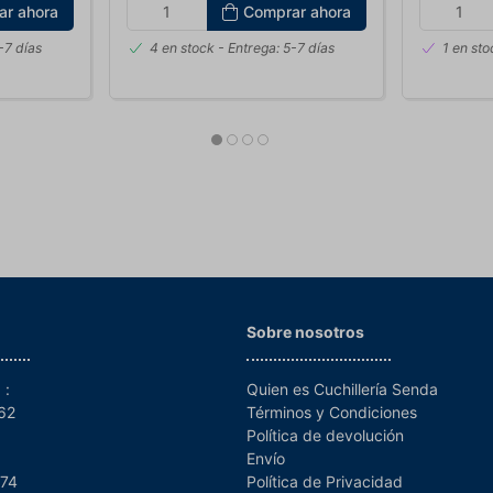
ar ahora
Comprar ahora
-7 días
4 en stock
- Entrega: 5-7 días
1 en sto
Sobre nosotros
 :
Quien es Cuchillería Senda
962
Términos y Condiciones
Política de devolución
Envío
 74
Política de Privacidad