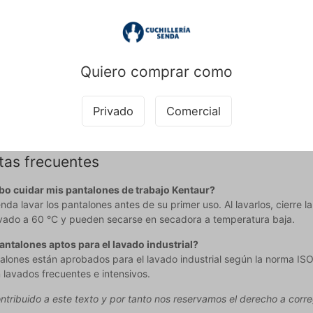
 lo que los hace especialmente adecuados para uso profesional. Lo
n secarse en secadora a temperatura baja.
alones Kentaur le ofrecen:
Quiero comprar como
 óptimo con cintura regulable y corte holgado
ca bolsa en el muslo para guardar con seguridad los objetos persona
d duradera certificada para uso profesional y lavado industrial
Privado
Comercial
ede ponerse en contacto con nuestro servicio de atención al client
tas frecuentes
o cuidar mis pantalones de trabajo Kentaur?
da lavar los pantalones antes de su primer uso. Al lavarlos, cierre l
vado a 60 °C y pueden secarse en secadora a temperatura baja.
antalones aptos para el lavado industrial?
ntalones están aprobados para el lavado industrial según la norma IS
 lavados frecuentes e intensivos.
ntribuido a este texto y por tanto nos reservamos el derecho a correg