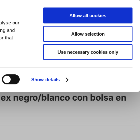
AFILADO DE CUCHILLOS
PRIVADO
COMERCIAL
Allow all cookies
alyse our
Carrito de compras (0)
Envío gratuito en compras superiores a EUR 75
ENTRAR
ing and
Allow selection
r that
ocina
Para la mesa
Marca
Use necessary cookies only
Oferta
Show details
ex negro/blanco con bolsa en