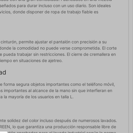
eñados para durar incluso con un uso diario. Son ideales
icios, donde disponer de ropa de trabajo fiable es
 cinturón, permite ajustar el pantalón con precisión a su
o, donde la comodidad no puede verse comprometida. El corte
pueda trabajar sin restricciones. El cierre de cremallera en
tiempo en situaciones de ajetreo.
dad
de forma segura objetos importantes como el teléfono móvil,
ás importantes al alcance de la mano sin que interfieran en
 la mayoría de los usuarios en talla L.
nte solidez del color incluso después de numerosos lavados.
N, lo que garantiza una producción responsable libre de
y están aprobados para el lavado industrial según la norma