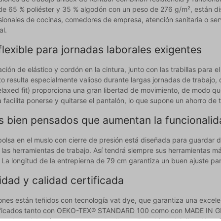
 de 65 % poliéster y 35 % algodón con un peso de 276 g/m², están dis
sionales de cocinas, comedores de empresa, atención sanitaria o serv
l.
flexible para jornadas laborales exigentes
ión de elástico y cordón en la cintura, junto con las trabillas para el
to resulta especialmente valioso durante largas jornadas de trabaj
elaxed fit) proporciona una gran libertad de movimiento, de modo que 
 facilita ponerse y quitarse el pantalón, lo que supone un ahorro de 
es bien pensados que aumentan la funcionali
bolsa en el muslo con cierre de presión está diseñada para guardar 
o las herramientas de trabajo. Así tendrá siempre sus herramientas m
 La longitud de la entrepierna de 79 cm garantiza un buen ajuste para
idad y calidad certificada
ones están teñidos con tecnología vat dye, que garantiza una excele
ificados tanto con OEKO-TEX® STANDARD 100 como con MADE IN GREE
 nocivas. Además, cuentan con el sello medioambiental Grüner Knopf 