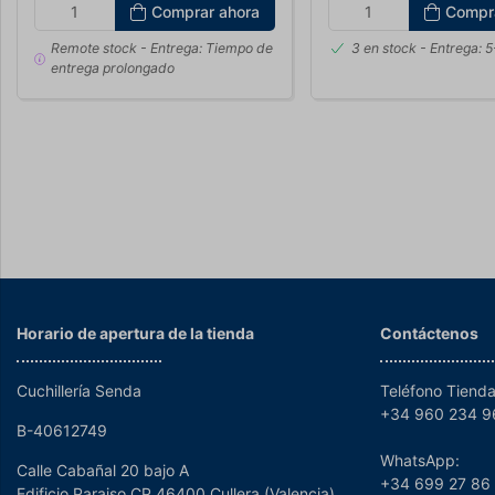
Comprar ahora
Compr
Remote stock
- Entrega: Tiempo de
3 en stock
- Entrega: 5
entrega prolongado
Horario de apertura de la tienda
Contáctenos
Cuchillería Senda
Teléfono Tienda
+34 960 234 
B-40612749
WhatsApp:
Calle Cabañal 20 bajo A
+34 699 27 86
Edificio Paraiso CP 46400 Cullera (Valencia)