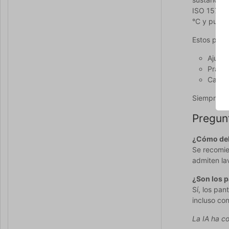
ISO 15797,
°C y puede
Estos pant
Ajuste
Prácti
Calida
Siempre pu
Pregun
¿Cómo deb
Se recomien
admiten la
¿Son los p
Sí, los pa
incluso con
La IA ha co