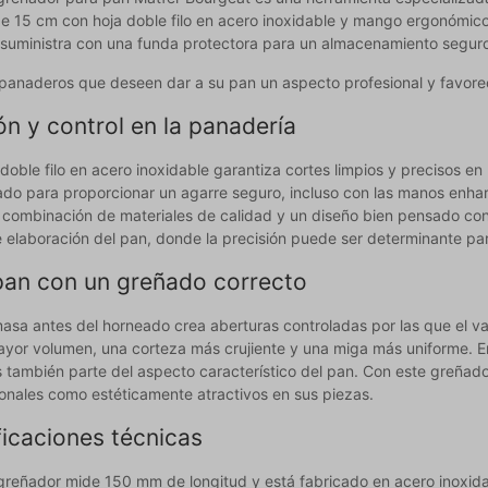
e 15 cm con hoja doble filo en acero inoxidable y mango ergonómico 
e suministra con una funda protectora para un almacenamiento segur
 panaderos que deseen dar a su pan un aspecto profesional y favore
ón y control en la panadería
doble filo en acero inoxidable garantiza cortes limpios y precisos en
ado para proporcionar un agarre seguro, incluso con las manos enhar
a combinación de materiales de calidad y un diseño bien pensado con
 elaboración del pan, donde la precisión puede ser determinante para 
pan con un greñado correcto
masa antes del horneado crea aberturas controladas por las que el v
yor volumen, una corteza más crujiente y una miga más uniforme. En 
 también parte del aspecto característico del pan. Con este greñado
ionales como estéticamente atractivos en sus piezas.
ficaciones técnicas
o greñador mide 150 mm de longitud y está fabricado en acero inoxid