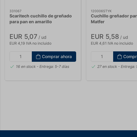
331067
120006STYK
Scaritech cuchillo de greñado
Cuchillo greñador pa
para pan en amarillo
Matfer
EUR 5,07
EUR 5,58
/ ud
/ ud
EUR 4,19 IVA no incluido
EUR 4,61 IVA no incluido
Comprar ahora
Compr
16 en stock
- Entrega: 5-7 días
27 en stock
- Entrega: 