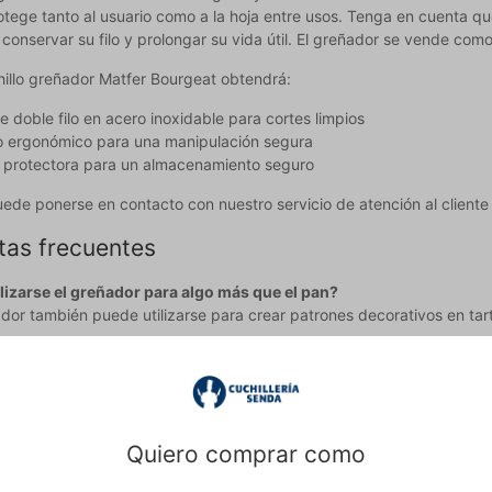
otege tanto al usuario como a la hoja entre usos. Tenga en cuenta que
conservar su filo y prolongar su vida útil. El greñador se vende com
hillo greñador Matfer Bourgeat obtendrá:
e doble filo en acero inoxidable para cortes limpios
 ergonómico para una manipulación segura
 protectora para un almacenamiento seguro
ede ponerse en contacto con nuestro servicio de atención al client
tas frecuentes
lizarse el greñador para algo más que el pan?
ador también puede utilizarse para crear patrones decorativos en tart
s importante greñar el pan?
 crea aberturas controladas por las que puede escapar el vapor, lo
ntribuido a este texto y por tanto nos reservamos el derecho a correg
Quiero comprar como