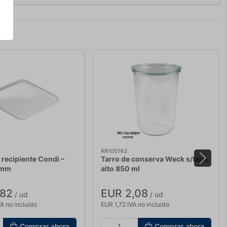
RR100743
 recipiente Condi –
Tarro de conserva Weck s/tapa
 mm
alto 850 ml
,82
EUR 2,08
/ ud
/ ud
A no incluido
EUR 1,72 IVA no incluido
Comprar ahora
Comprar ahora