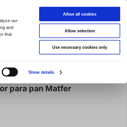
AFILADO DE CUCHILLOS
PRIVADO
COMERCIAL
Allow all cookies
alyse our
Carrito de compras (0)
Envío gratuito en compras superiores a EUR 75
ENTRAR
ing and
Allow selection
r that
ocina
Para la mesa
Marca
Use necessary cookies only
Oferta
Show details
or para pan Matfer