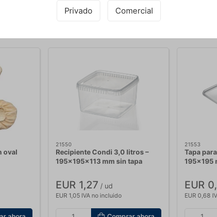
Privado
Comercial
Comprando junto con este producto
21550
21553
n oval
Recipiente Condi 3,0 litros –
Tapa para
195x195x113 mm sin tapa
195x195
EUR 1,27
EUR 0
/ ud
EUR 1,05 IVA no incluido
EUR 0,68 IV
ar ahora
Comprar ahora