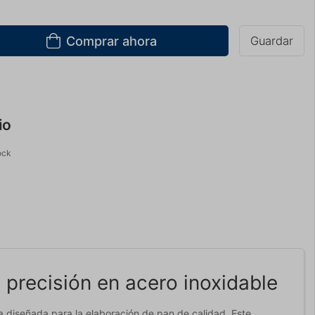
Comprar ahora
Guardar
io
ock
 precisión en acero inoxidable
a diseñada para la elaboración de pan de calidad. Este