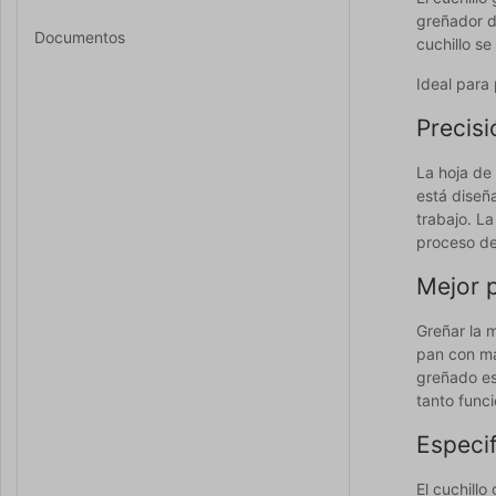
greñador d
Documentos
cuchillo s
Ideal para
Precisi
La hoja de 
está diseñ
trabajo. L
proceso de
Mejor 
Greñar la 
pan con ma
greñado es
tanto func
Especi
El cuchill