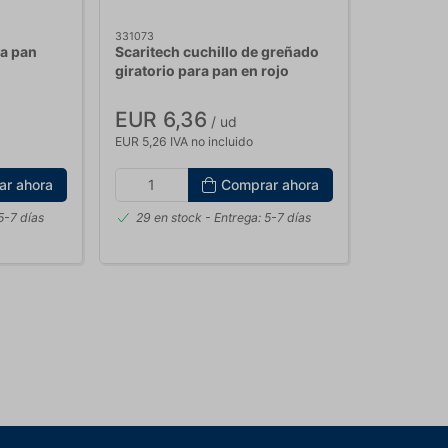
331073
ra pan
Scaritech cuchillo de greñado
giratorio para pan en rojo
EUR 6,36
/ ud
EUR 5,26 IVA no incluido
ar ahora
Comprar ahora
5-7 días
29 en stock
- Entrega: 5-7 días