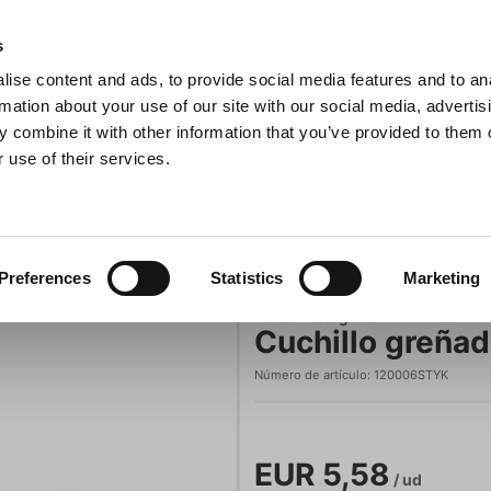
s
ise content and ads, to provide social media features and to an
sitas
Buscar
rmation about your use of our site with our social media, advertis
 combine it with other information that you’ve provided to them o
 use of their services.
na
Ollas y sartenes
Barbacoa
Electrodomésticos de c
Cuchillo greñador para pan Matfer
Preferences
Statistics
Marketing
Matfer Bourgeat
Cuchillo greñad
Número de artículo:
120006STYK
EUR 5,58
/ ud