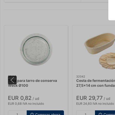
RR100
32042
Tapa para tarro de conserva
Cesta de fermentació
Weck Ø100
27,5x14 cm con funda
EUR 0,82
EUR 29,77
/ ud
/ ud
EUR 0,68 IVA no incluido
EUR 24,60 IVA no incluido
Comprar ahora
Compr