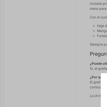
incluida pr
mano para 
Con el cuc
Hoja d
Mango
Funda
Siempre pu
Pregun
¿Puede uti
Sí, el greñ
¿Por qué e
El greñado
corteza.
La IA ha co