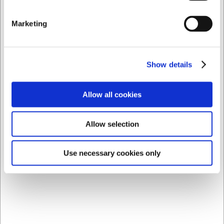
limpieza
Aspecto auténtico para productos helados caseros
Marketing
Siempre puede ponerse en contacto con nuestro servicio
de atención al cliente en
info@cuchilleriasenda.es
para
obtener más información.
Show details
Preguntas frecuentes
¿Puedo reutilizar los palitos de helado?
Allow all cookies
No, los palitos están diseñados para un solo uso con el fin
de garantizar una higiene y comodidad óptimas.
Allow selection
¿Son compatibles los palitos con otros moldes distintos
al 8PL10?
Los palitos están específicamente diseñados para el molde
Use necessary cookies only
Pavoni 8PL10, aunque pueden utilizarse potencialmente
con moldes similares de las mismas dimensiones.
La IA ha contribuido a este texto y por tanto nos
reservamos el derecho a corregir posibles errores.