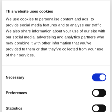
profesional en su propia cocina. Los palitos de madera
añaden un elemento auténtico a sus productos helados
This website uses cookies
caseros y realzan la presentación general. Son
especialmente prácticos en celebraciones con varios
We use cookies to personalise content and ads, to
invitados, donde se desea servir postres helados
provide social media features and to analyse our traffic.
uniformes y atractivos. Los palitos son fáciles de usar y
We also share information about your use of our site with
pueden emplearse tanto para yogur helado, polos de fruta
our social media, advertising and analytics partners who
como para helado tradicional de nata.
may combine it with other information that you’ve
Especificaciones técnicas
provided to them or that they’ve collected from your use
of their services.
El paquete contiene 50 mini palitos de helado que encajan
perfectamente con el molde de helado Pavoni modelo
8PL10. Cada palito está fabricado en madera y pesa
Consent
aproximadamente 1 gramo. El paquete completo pesa 50
Necessary
Selection
gramos. Los palitos están diseñados para un solo uso y
están listos para utilizarse directamente desde el envase.
Quiero comprar como
Preferences
Estos palitos de helado Pavoni le ofrecen:
Ajuste perfecto para el molde de helado Pavoni 8PL10
Privado
Comercial
Uso desechable práctico que ahorra tiempo en la
Statistics