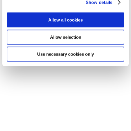
Show details
Comprando junto con este producto
Allow all cookies
Allow selection
Use necessary cookies only
3455
67603
Pelador COMAS
Cuchillo de hierbas, 8
cm, Victorinox
EUR 5,98
EUR 5,64
/ ud
/ ud
EUR 4,94 IVA no incluido
EUR 4,66 IVA no incluido
Comprar
Comprar