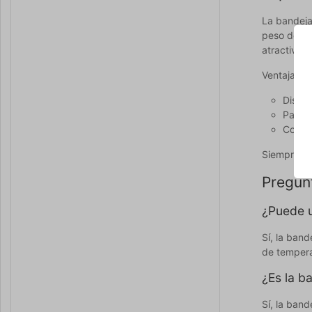
La bandeja
peso de 2.
atractivo c
Ventajas p
Diseña
Parte 
Combin
Siempre pu
Pregun
¿Puede u
Sí, la ban
de tempera
¿Es la b
Sí, la ban