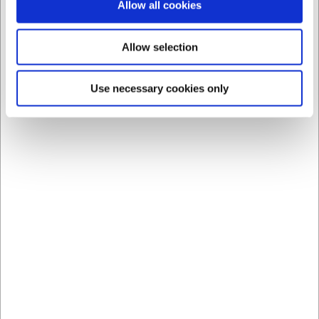
Allow all cookies
Allow selection
Use necessary cookies only
6097000
1052309
Pala de tarta 25 cm
Espátula, angular, 9 cm,
madera de olivo
Triangle, Negro
EUR 10,27
EUR 19,37
/ ud
/ ud
EUR 8,49 IVA no incluido
EUR 16,01 IVA no incluido
Comprar
Comprar
ahora
ahora
14 en stock
- Entrega: 5-7
23 en stock
- Entrega: 5-7
días
días