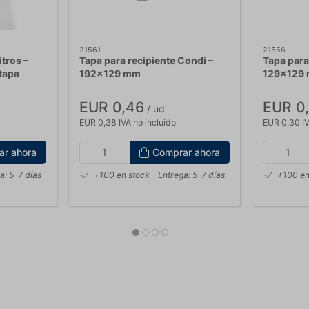
21561
21556
itros –
Tapa para recipiente Condi –
Tapa para
tapa
192x129 mm
129x129
EUR 0,46
EUR 0
/ ud
EUR 0,38 IVA no incluido
EUR 0,30 IV
ar ahora
Comprar ahora
a: 5-7 días
+100 en stock
- Entrega: 5-7 días
+100 en