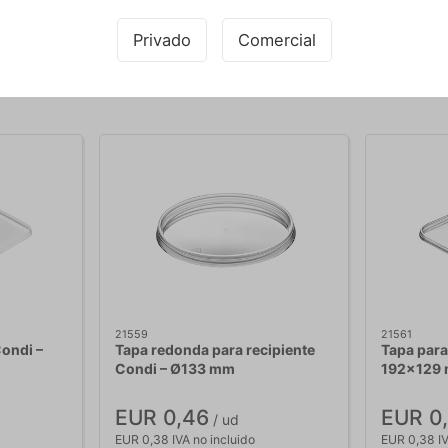
Privado
Comercial
Comprando junto con este producto
21559
21561
Condi –
Tapa redonda para recipiente
Tapa para
Condi – Ø133 mm
192x129
EUR 0,46
EUR 0
/ ud
EUR 0,38 IVA no incluido
EUR 0,38 IV