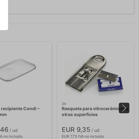
34
 recipiente Condi –
Rasqueta para vitrocerámicas y
 mm
otras superficies
,46
EUR 9,35
/ ud
/ ud
A no incluido
EUR 7,73 IVA no incluido