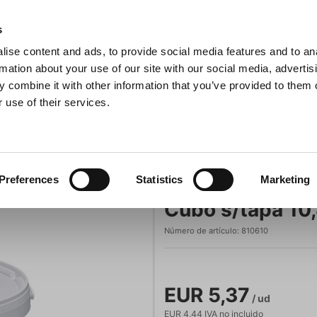
s
ise content and ads, to provide social media features and to an
sitas
Buscar
rmation about your use of our site with our social media, advertis
 combine it with other information that you’ve provided to them o
 use of their services.
na
Ollas y sartenes
Barbacoa
Electrodomésticos de c
Cubo s/tapa 10,8 L Plástico Blanco -20+85C
se
Preferences
Statistics
Marketing
Cubo s/tapa 10,
Número de artículo:
810610
EUR 5,37
/ ud
EUR 4,44 IVA no incluido