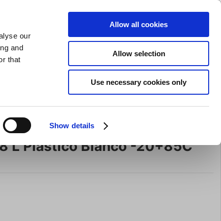
AFILADO DE CUCHILLOS
PRIVADO
COMERCIAL
Allow all cookies
alyse our
Carrito de compras (0)
Envío gratuito en compras superiores a EUR 75
ENTRAR
ing and
Allow selection
r that
ocina
Para la mesa
Marca
Use necessary cookies only
Oferta
Show details
8 L Plástico Blanco -20+85C