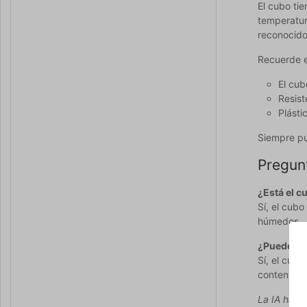
El cubo ti
temperatur
reconocido
Recuerde e
El cub
Resis
Plásti
Siempre pu
Pregun
¿Está el c
Sí, el cub
húmedos.
¿Puede co
Sí, el cub
contenido.
La IA ha co