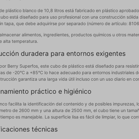
de plástico blanco de 10,8 litros está fabricado en plástico aprobad
cubo está diseñado para uso profesional con una construcción sóli
in tapa, que debe adquirirse por separado (número de artículo: 81
 almacenar alimentos, ingredientes, productos químicos u otros mater
e alta temperatura.
ucción duradera para entornos exigentes
or Berry Superfos, este cubo de plástico está diseñado para resistir 
as de -20°C a +85°C lo hace adecuado para entornos industriales do
trucción garantiza una larga vida útil incluso con un uso diario en c
namiento práctico e higiénico
anco facilita la identificación del contenido y de posibles impurezas, 
metro de 2600 mm y una altura de 2500 mm, el cubo tiene un tama
tiempo es manejable. La superficie lisa es fácil de limpiar, lo que c
ficaciones técnicas