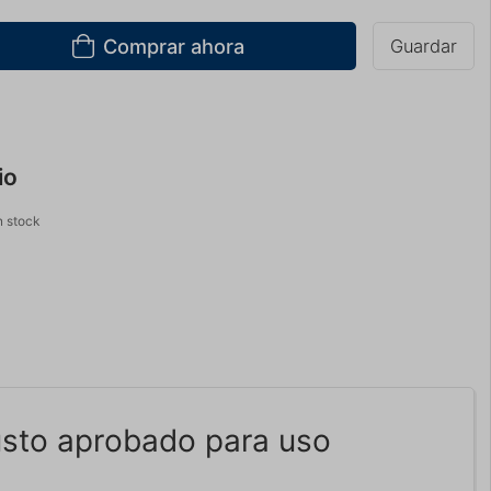
Comprar ahora
Guardar
io
 stock
busto aprobado para uso