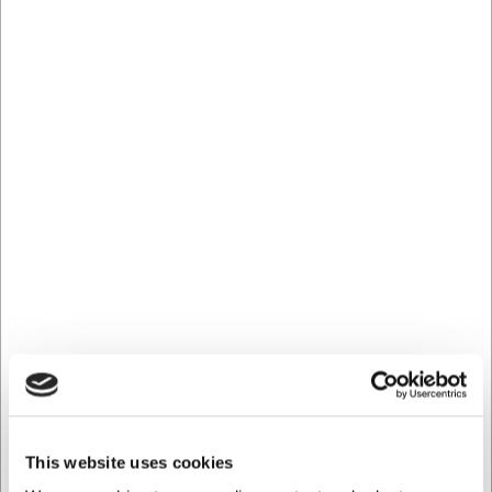
codificación por colores que ayudan a prevenir la
contaminación cruzada entre diferentes zonas de
limpieza. Los materiales han sido seleccionados por su
resistencia a los productos de limpieza y productos
químicos, y la rasqueta soporta temperaturas de -20°C a
+80°C. Esto significa que puede limpiarse en el lavavajillas
a altas temperaturas para un mantenimiento higiénico
óptimo.
Especificaciones técnicas y
mantenimiento
Esta rasqueta de suelo mide 500 mm de longitud, con
unas dimensiones de 115 mm de alto y 70 mm de ancho.
Pesa solo 250 gramos, lo que la hace cómoda de usar
durante periodos prolongados. La hoja es fácil de
reemplazar cuando se desgasta, lo que prolonga la vida
útil total de la rasqueta y reduce los costes de sustitución
del utensilio completo.
This website uses cookies
La rasqueta de suelo Vikan le ofrece: