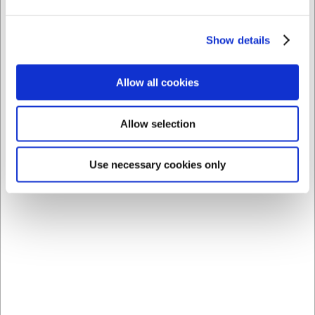
de desgaste.
La IA ha contribuido a este texto y por tanto nos
Show details
reservamos el derecho a corregir posibles errores.
Allow all cookies
Comprando junto con este producto
Allow selection
Use necessary cookies only
OFERTA ESPECIAL
1955115
110031
Recipiente de
Vaso Picardie 31 cl
almacenamiento 2 ltr
Brilliance