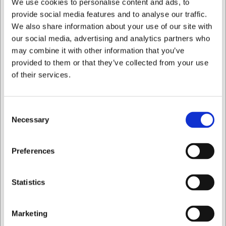
We use cookies to personalise content and ads, to
Eliminación eficaz de líquidos con tecnología de doble
provide social media features and to analyse our traffic.
hoja
We also share information about your use of our site with
Diseño higiénico compatible con sistemas de
our social media, advertising and analytics partners who
codificación por colores
may combine it with other information that you’ve
Construcción duradera con piezas intercambiables
provided to them or that they’ve collected from your use
Siempre puede ponerse en contacto con nuestro servicio
of their services.
de atención al cliente en
info@cuchilleriasenda.es
para
obtener más información.
Preguntas frecuentes
Consent
Necessary
Selection
¿Puede utilizarse esta rasqueta de suelo en todo tipo de
suelos?
Quiero comprar como
Preferences
Sí, la hoja de goma celular es suave y eficaz en la mayoría
de los tipos de suelo, incluidos los de baldosas, linóleo,
hormigón y epoxi.
Privado
Comercial
Statistics
¿Con qué frecuencia hay que cambiar la hoja?
Depende de la intensidad de uso, pero con un uso
profesional diario se recomienda inspeccionar la hoja
Marketing
mensualmente y reemplazarla cuando aparezcan signos