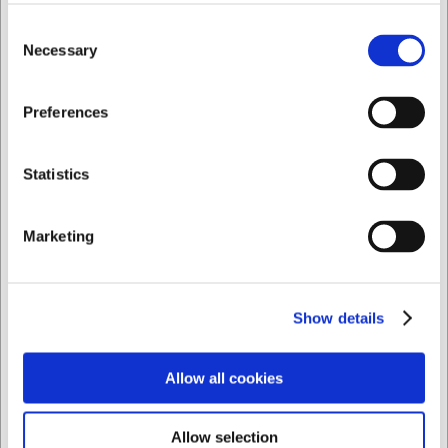
vida útil
Consent
Necessary
Selection
El imán para cuchillos se entrega pretratado con aceite de
magnolia, pero para conservar el atractivo acabado y
prolongar su vida útil, se recomienda frotarlo con aceite de
Quiero comprar como
Preferences
linaza crudo 1–2 veces al año. Esto mantiene la madera en
buen estado y la protege de la humedad y el desgaste.
Privado
Comercial
Tenga en cuenta que los trapos empapados en aceite de
Statistics
linaza son autoinflamables y deben eliminarse de forma
segura.
Marketing
Con este imán para cuchillos de Adlon3 obtendrá:
Una solución práctica y elegante para almacenar
hasta seis cuchillos
Show details
Artesanía danesa en madera con un cuidadoso
tintado en negro
Potentes imanes que sujetan con seguridad incluso
Allow all cookies
los cuchillos más pesados
Siempre puede ponerse en contacto con nuestro servicio
Allow selection
de atención al cliente en
info@cuchilleriasenda.es
para