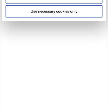
obtener más información.
Use necessary cookies only
Preguntas frecuentes
¿Cómo se monta el imán para cuchillos en la pared?
El imán para cuchillos se monta fácilmente en la pared con
tornillos (no incluidos). Asegúrese de utilizar tacos
adecuados para el tipo de pared.
¿Se pueden colocar todo tipo de cuchillos en el imán?
Sí, el imán es lo suficientemente potente como para sujetar
la mayoría de los cuchillos de cocina, desde pequeños
cuchillos de hierbas hasta cuchillos de chef y santoku de
mayor tamaño.
La IA ha contribuido a este texto y por tanto nos
reservamos el derecho a corregir posibles errores.
Más vendidos en Imán para Cuchillos