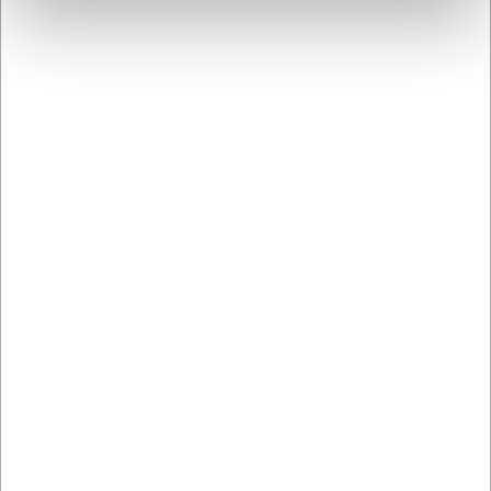
Sí, el molde también puede utilizarse para otras masas de
moldeo como caramelo o isomalt, siempre que la
temperatura no supere el punto de fusión del
policarbonato.
La IA ha contribuido a este texto y por tanto nos
reservamos el derecho a corregir posibles errores.
Comprando junto con este producto
8PC115
8PC36
Molde para chocolate 21
Molde de chocolate 21