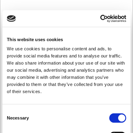
Con este molde obtendrá resultados profesionales en su
propia cocina. Las 21 cavidades del mismo tamaño le
permiten elaborar un juego completo de chocolates
uniformes de una sola vez, perfecto para hacer chocolates
rellenos o bombones. La superficie plana facilita el
raspado del exceso de chocolate, de modo que obtenga
This website uses cookies
una base nivelada en sus chocolates. Tras el enfriamiento
en el frigorífico, los chocolates pueden desmoldarse
We use cookies to personalise content and ads, to
fácilmente golpeando suavemente el molde contra la
provide social media features and to analyse our traffic.
encimera.
We also share information about your use of our site with
our social media, advertising and analytics partners who
Mantenimiento y durabilidad
may combine it with other information that you’ve
provided to them or that they’ve collected from your use
Para preservar la calidad del molde, debe limpiarse
únicamente con agua caliente sin lavavajillas. Seque a
of their services.
fondo tras el lavado para evitar manchas de cal que
puedan afectar a la superficie de sus chocolates. Con el
mantenimiento adecuado, el molde mantendrá su calidad
Consent
durante muchos años de uso, lo que lo convierte en una
Necessary
Selection
herramienta valiosa para cualquier persona que trabaje
con chocolate.