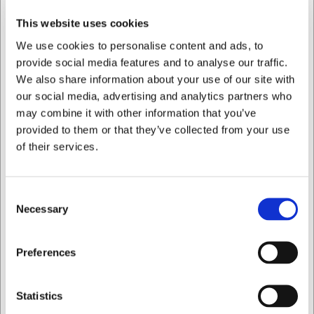
muchos años. El acabado en color nogal aporta una
apariencia cálida y acogedora que encaja tanto en
This website uses cookies
interiores de cocina modernos como clásicos.
We use cookies to personalise content and ads, to
Especificaciones técnicas
provide social media features and to analyse our traffic.
We also share information about your use of our site with
La altura de 10 cm y el peso de 120 gramos hacen que
our social media, advertising and analytics partners who
este molinillo de pimienta sea compacto y fácil de manejar.
may combine it with other information that you’ve
Está fabricado en haya con acabado color nogal y
provided to them or that they’ve collected from your use
equipado con un mecanismo de molienda de acero
of their services.
duradero para resultados precisos y uniformes. Como
parte de la serie Messina de Bisetti, este molinillo de
pimienta representa el equilibrio perfecto entre
funcionalidad y estética.
Consent
Necessary
Selection
Con este molinillo de pimienta de Bisetti obtendrá:
Un mecanismo de molienda de acero duradero para
Quiero comprar como
Preferences
una molienda uniforme
Artesanía italiana en haya de color nogal
Diseño compacto de 10 cm, ideal para cocinas
Privado
Comercial
Statistics
profesionales