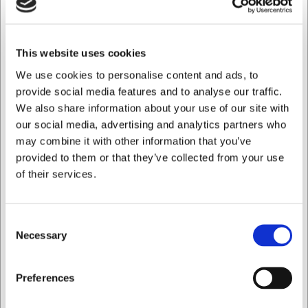
profesional. El cuchillo está construido con 3 capas de
acero, siendo la capa central la que tiene una dureza de
60 HrC, lo que lo sitúa entre los cuchillos más duros del
mercado. Tenga en cuenta que esta alta dureza requiere
This website uses cookies
un uso cuidadoso: evite los materiales duros como los
We use cookies to personalise content and ads, to
huesos y dejar caer el cuchillo al suelo.
provide social media features and to analyse our traffic.
Recuerde:
We also share information about your use of our site with
our social media, advertising and analytics partners who
Lavar siempre el cuchillo a mano – el lavavajillas
may combine it with other information that you’ve
deteriora tanto el filo como el mango
provided to them or that they’ve collected from your use
Secar bien el cuchillo después de cada uso para
of their services.
preservar la calidad del acero
Incluso los mejores cuchillos necesitan un afilado
regular para mantener una nitidez óptima
Consent
Siempre puede ponerse en contacto con nuestro servicio
Necessary
Selection
de atención al cliente en
info@cuchilleriasenda.es
para
obtener más información.
Quiero comprar como
Preferences
Preguntas frecuentes