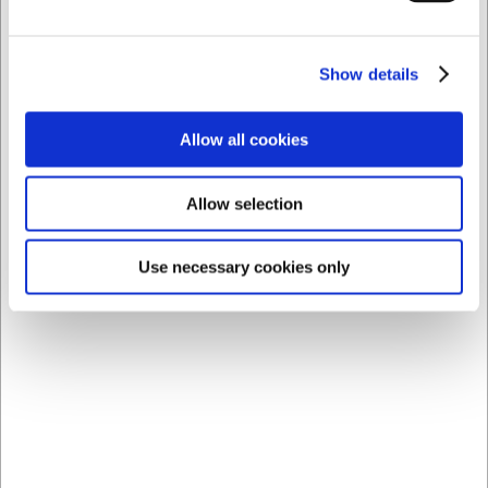
para alimentos pegajosos como el pescado y la bollería
gracias al revestimiento de titanio.
Show details
La IA ha contribuido a este texto y por tanto nos
reservamos el derecho a corregir posibles errores.
Allow all cookies
Comprando junto con este producto
Allow selection
Use necessary cookies only
Ahorra 42%
Ahorra 47%
905175
905087
Cuchillo Santoku, 17,5
Cuchillo para hierbas,
cm, Senjen Black
8,7 cm, Senjen Black