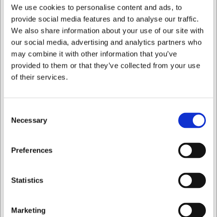
We use cookies to personalise content and ads, to
Revestimiento de titanio antiadherente que gestiona
provide social media features and to analyse our traffic.
incluso los alimentos más pegajosos
Equilibrio perfecto entre peso y nitidez para un corte
We also share information about your use of our site with
preciso
our social media, advertising and analytics partners who
Cuchillo de calidad con diseño danés para uso
may combine it with other information that you’ve
profesional a un precio razonable
provided to them or that they’ve collected from your use
of their services.
Siempre puede ponerse en contacto con nuestro servicio
de atención al cliente en
info@cuchilleriasenda.es
para
obtener más información.
Consent
Preguntas frecuentes
Necessary
Selection
¿Cómo se debe mantener el cuchillo de chef SENJEN
Quiero comprar como
Black?
Preferences
Lave siempre el cuchillo a mano con agua jabonosa suave
y séquelo bien tras su uso. No utilice nunca el lavavajillas,
Privado
Comercial
ya que puede dañar tanto el filo como el mango.
Statistics
¿Puede usarse el cuchillo para todo tipo de cocina?
Sí, el cuchillo es versátil y puede utilizarse para la mayoría
Marketing
de las tareas culinarias, pero es especialmente indicado