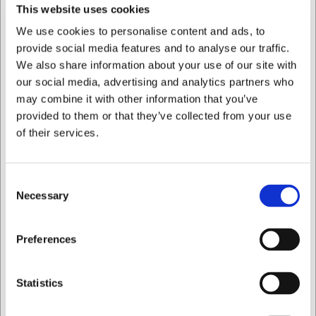
perfecto estado, evite los cambios bruscos de
This website uses cookies
temperatura, ya que podrían causar grietas. Cuando lo
We use cookies to personalise content and ads, to
utilice en el congelador, deje que la porcelana se
provide social media features and to analyse our traffic.
descongele lentamente para preservar su calidad.
We also share information about your use of our site with
Con el plato Aida Groovy obtendrá:
our social media, advertising and analytics partners who
may combine it with other information that you’ve
Porcelana elegante con diseño estriado que aporta
carácter a la mesa
provided to them or that they’ve collected from your use
Uso versátil: apto para lavavajillas, microondas, horno
of their services.
y congelador
Tamaño práctico de 19 cm para entrantes, postres o
comidas ligeras
Consent
Necessary
Selection
Siempre puede ponerse en contacto con nuestro servicio
de atención al cliente en
info@cuchilleriasenda.es
para
obtener más información.
Quiero comprar como
Preferences
Preguntas frecuentes
Privado
Comercial
Statistics
¿Puedo apilar los platos Groovy para ahorrar espacio?
Sí, la porcelana está diseñada para apilarse, lo que facilita
el almacenamiento en armarios y cajones de forma