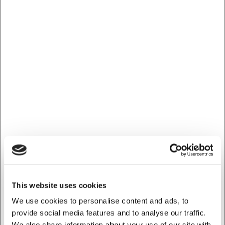
Además del enfriamiento, la rejilla puede utilizarse para
múltiples propósitos en la cocina. Úsela para glasear
tartas, de modo que el glaseado sobrante pueda escurrir
por debajo. Al cocinar en el horno, asegura la circulación
de aire bajo los alimentos, lo que proporciona resultados
más crujientes al hornear pan, galletas o patatas fritas, por
ejemplo. La construcción en acero inoxidable soporta altas
temperaturas y puede usarse directamente en el horno.
Calidad y mantenimiento
Fabricada en acero inoxidable (18/10) con revestimiento
cromado que hace la rejilla resistente a la oxidación y la
corrosión. Con un peso de 250 gramos, es fácil de manejar
y, al mismo tiempo, suficientemente estable para piezas
de repostería más pesadas. Para un mantenimiento óptimo
y una larga vida útil, se recomienda el lavado a mano
frente al uso del lavavajillas.
This website uses cookies
Con la rejilla de enfriamiento Lacor obtendrá:
We use cookies to personalise content and ads, to
provide social media features and to analyse our traffic.
Enfriamiento uniforme de la repostería gracias a la
circulación óptima del aire