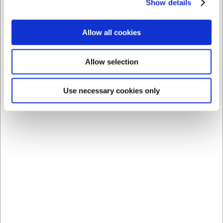
Show details
Comprando junto con este producto
Allow all cookies
Allow selection
Use necessary cookies only
21550
21553
Recipiente Condi 3,0
Tapa para recipiente
litros – 195x195x113
Condi – 195x195 mm
mm sin tapa
EUR 1,27
EUR 0,82
/ ud
/ ud
EUR 1,05 IVA no incluido
EUR 0,68 IVA no incluido
Comprar
Comprar
ahora
ahora