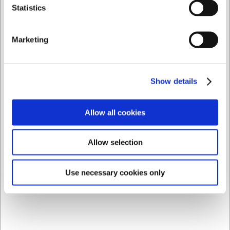
Privado
Comercial
Statistics
Almacenamiento suave que preserva el filo de los
cuchillos
Diseño compacto que se adapta a cualquier cocina
Marketing
Limpieza sencilla gracias al inserto desmontable
Siempre puede ponerse en contacto con nuestro servicio
de atención al cliente en
info@cuchilleriasenda.es
para
Show details
obtener más información.
Preguntas frecuentes
Allow all cookies
¿Puedo lavar el taco de cuchillos en el lavavajillas?
No, se recomienda lavar el inserto desmontable a mano
Allow selection
con agua y jabón suave para conservar las propiedades
del material y prolongar su vida útil.
Use necessary cookies only
¿Cuántos cuchillos caben en el taco?
El número varía según el tamaño de los cuchillos, pero está
diseñado para albergar un juego estándar de cuchillos de
cocina con hojas de hasta 20 cm.
La IA ha contribuido a este texto y por tanto nos