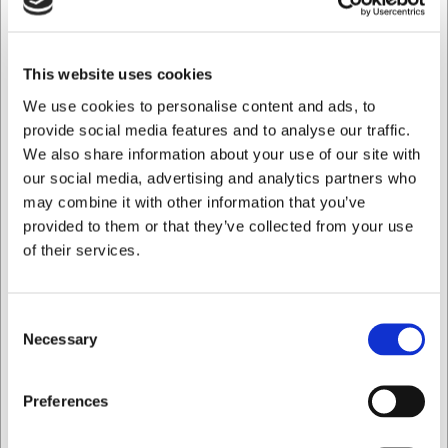
Con su discreta apariencia negra, el taco de cuchillos
encaja en cualquier cocina sin dominar visualmente. Su
tamaño compacto ocupa el mínimo espacio en la encimera
This website uses cookies
y aun así tiene capacidad para los cuchillos más
We use cookies to personalise content and ads, to
importantes. Con un peso de solo 1,2 kg, es
provide social media features and to analyse our traffic.
suficientemente estable para mantenerse firme, pero lo
bastante ligero para desplazarlo cuando sea necesario. Su
We also share information about your use of our site with
forma ovalada aporta un aspecto moderno y reduce el
our social media, advertising and analytics partners who
riesgo de vuelco.
may combine it with other information that you’ve
provided to them or that they’ve collected from your use
Especificaciones técnicas
of their services.
El taco de cuchillos está fabricado en fibra de goma
termoplástica, que combina durabilidad con un contacto
suave sobre las hojas. Con un peso de 1155 gramos, es
Consent
sólido sin resultar pesado. Compatible con cuchillos de
Necessary
Selection
hoja de hasta 20 cm, cubre la mayoría de los cuchillos de
cocina habituales, desde cuchillos de hierbas hasta
Quiero comprar como
cuchillos de chef.
Preferences
Este taco de cuchillos de Arcos le ofrece: