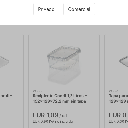
Privado
Comercial
Comprando junto con este producto
21555
21556
Condi –
Recipiente Condi 1,2 litros –
Tapa para
192x129x72,2 mm sin tapa
129x129
EUR 1,09
EUR 0
/ ud
EUR 0,90 IVA no incluido
EUR 0,30 IV