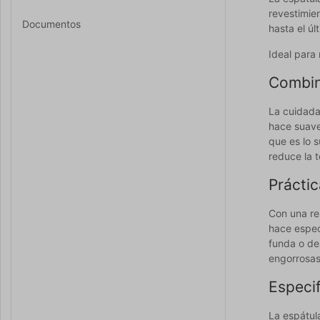
revestimien
Documentos
hasta el úl
Ideal para
Combina
La cuidada 
hace suave 
que es lo 
reduce la 
Práctic
Con una res
hace especi
funda o de
engorrosas
Especi
La espátul