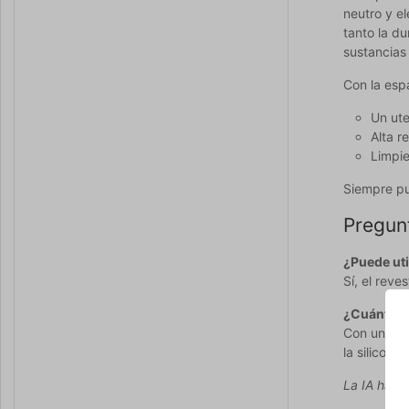
neutro y e
tanto la du
sustancias
Con la esp
Un ute
Alta r
Limpie
Siempre pu
Pregun
¿Puede uti
Sí, el reve
¿Cuánto t
Con un uso
la silicona
La IA ha co