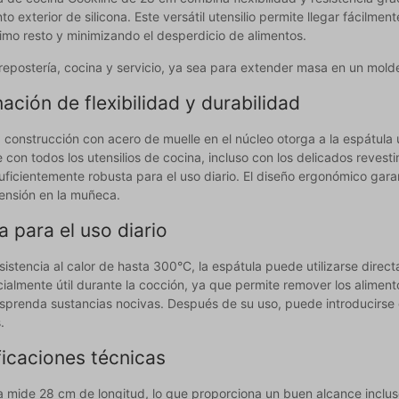
to exterior de silicona. Este versátil utensilio permite llegar fácilm
timo resto y minimizando el desperdicio de alimentos.
 repostería, cocina y servicio, ya sea para extender masa en un mold
ción de flexibilidad y durabilidad
construcción con acero de muelle en el núcleo otorga a la espátula un 
con todos los utensilios de cocina, incluso con los delicados revesti
suficientemente robusta para el uso diario. El diseño ergonómico ga
tensión en la muñeca.
a para el uso diario
istencia al calor de hasta 300°C, la espátula puede utilizarse directa
almente útil durante la cocción, ya que permite remover los alimento
sprenda sustancias nocivas. Después de su uso, puede introducirse di
.
ficaciones técnicas
a mide 28 cm de longitud, lo que proporciona un buen alcance incluso 