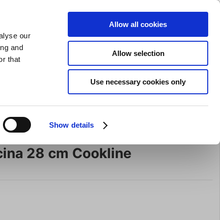
AFILADO DE CUCHILLOS
PRIVADO
COMERCIAL
Allow all cookies
alyse our
Carrito de compras (0)
Envío gratuito en compras superiores a EUR 75
ENTRAR
ing and
Allow selection
r that
ocina
Para la mesa
Marca
Use necessary cookies only
Oferta
Show details
cina 28 cm Cookline