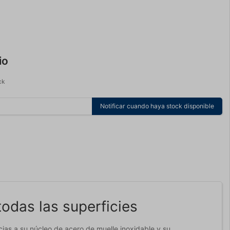
io
ck
Notificar cuando haya stock disponible
odas las superficies
cias a su núcleo de acero de muelle inoxidable y su