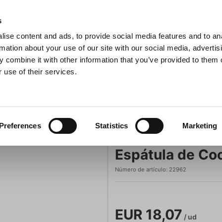
s
ise content and ads, to provide social media features and to an
sitas
Buscar
rmation about your use of our site with our social media, advertis
 combine it with other information that you’ve provided to them o
 use of their services.
na
Ollas y sartenes
Barbacoa
Electrodomésticos de c
Espátula de Cocina 28 cm Cookline
Espátulas
Preferences
Statistics
Marketing
Cookline
Espátula de Co
Número de artículo:
22962
EUR 18,07
/ ud