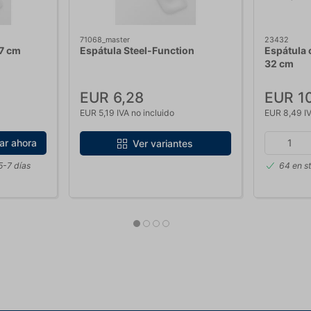
71068_master
23432
27 cm
Espátula Steel-Function
Espátula
32 cm
EUR 6,28
EUR 1
EUR 5,19 IVA no incluido
EUR 8,49 IV
ar ahora
Ver variantes
5-7 días
64 en s