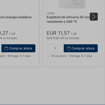
71069
 con mango metálico
Espátula de silicona 30 cm
resistente a 260 °C
0,27
EUR 11,57
/ ud
/ ud
A no incluido
EUR 9,56 IVA no incluido
Comprar ahora
Comprar ahora
tock
- Entrega: 5-7 días
51 en stock
- Entrega: 5-7 días