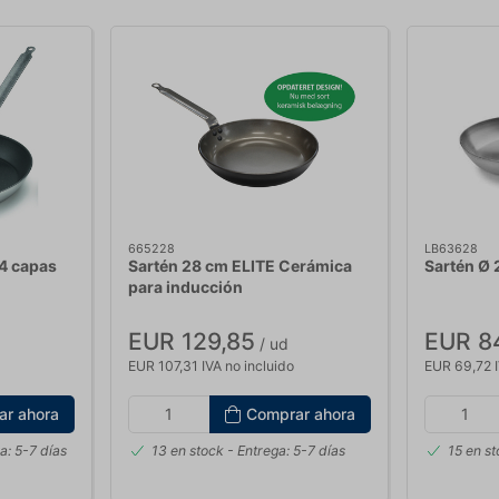
665228
LB63628
 4 capas
Sartén 28 cm ELITE Cerámica
Sartén Ø 
para inducción
EUR 129,85
EUR 8
/ ud
EUR 107,31 IVA no incluido
EUR 69,72 I
ar ahora
Comprar ahora
a: 5-7 días
13 en stock
- Entrega: 5-7 días
15 en s