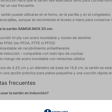
nstrucción hace que la sartén sea adecuada tanto para cocinas dom
tar un uso frecuente.
sartén puede utilizarse en el horno, en la parrilla y en el congelador
lavavajillas, aunque se recomienda el lavado a mano para conservar m
de la sartén SAMOA INOX 20 cm:
ucción tri-ply con acero inoxidable y núcleo de aluminio
de PFAS (sin PFOA, PTFE ni PFOS)
inoxidable sin recubrimiento antiadherente
e inducción – compatible con todo tipo de cocinas
to mango de acero inoxidable con remaches sólidos
tura de 4,33 cm y un diámetro de base de 14,6 cm, la sartén es esta
en una opción práctica para platos pequeños y una cocción rápida en 
tas frecuentes
usar la sartén en inducción?
én SAMOA INOX tiene base de inducción y puede utilizarse en todo tip
 está libre de PFAS?