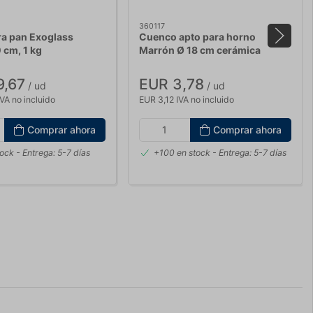
360117
ra pan Exoglass
Cuenco apto para horno
 cm, 1 kg
Marrón Ø 18 cm cerámica
9,67
EUR 3,78
/ ud
/ ud
VA no incluido
EUR 3,12 IVA no incluido
Comprar ahora
Comprar ahora
tock
- Entrega: 5-7 días
+100 en stock
- Entrega: 5-7 días