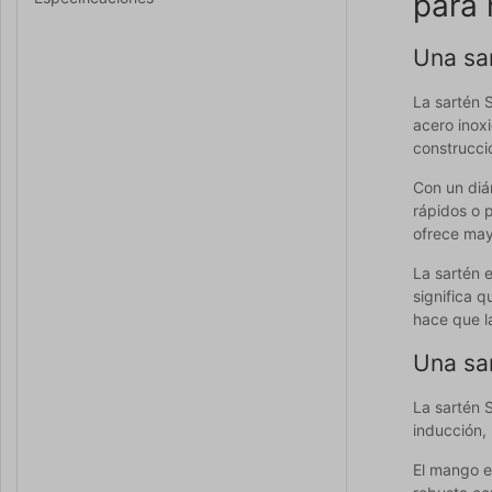
para
Una sa
La sartén 
acero inox
construcció
Con un diá
rápidos o 
ofrece mayo
La sartén 
significa q
hace que la
Una sar
La sartén 
inducción, 
El mango e