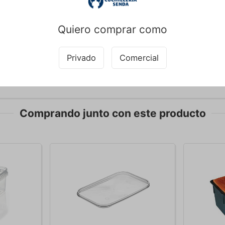
tén está completamente libre de PFAS, incluidos PFOA, PTFE y PFOS.
Quiero comprar como
usar la sartén en el horno?
én puede utilizarse tanto en el horno como en la parrilla, lo que la h
Privado
Comercial
ntribuido a este texto y por tanto nos reservamos el derecho a correg
Comprando junto con este producto