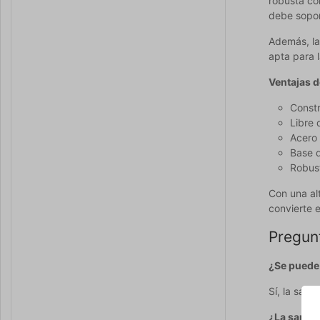
robusta co
debe sopor
Además, la 
apta para 
Ventajas 
Constr
Libre 
Acero 
Base d
Robus
Con una al
convierte 
Pregun
¿Se puede 
Sí, la sart
¿La sartén