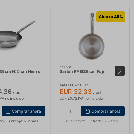
Ahorra 45%
851728
28 cm H: 5 cm Hierro
Sartén RF Ø28 cm Fuji
Antes EUR 58,32
4,36
EUR 32,33
/ ud
/ ud
VA no incluido
EUR 26,72 IVA no incluido
Comprar ahora
Comprar ahora
tock
- Entrega: 5-7 días
21 en stock
- Entrega: 5-7 días