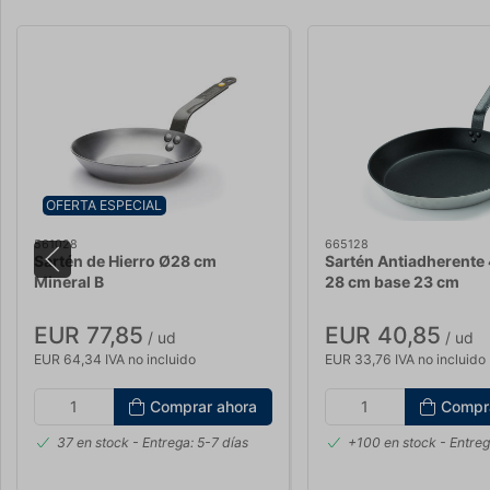
OFERTA ESPECIAL
561028
665128
Sartén de Hierro Ø28 cm
Sartén Antiadherente
Mineral B
28 cm base 23 cm
EUR 77,85
EUR 40,85
/ ud
/ ud
EUR 64,34 IVA no incluido
EUR 33,76 IVA no incluido
Comprar ahora
Compr
37 en stock
- Entrega: 5-7 días
+100 en stock
- Entreg