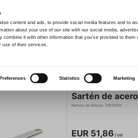
s
ise content and ads, to provide social media features and to an
sitas
Buscar
rmation about your use of our site with our social media, advertis
 combine it with other information that you’ve provided to them o
 use of their services.
na
Ollas y sartenes
Barbacoa
Electrodomésticos de c
inoxidable 20 cm SAMOA INOX
Preferences
Statistics
Marketing
Arcos
Sartén de acer
Número de artículo:
72610020
EUR 51,86
/ ud