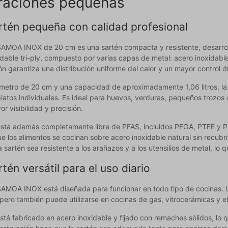
 raciones pequeñas
rtén pequeña con calidad profesional
SAMOA INOX de 20 cm es una sartén compacta y resistente, desarroll
idable tri-ply, compuesto por varias capas de metal: acero inoxidabl
n garantiza una distribución uniforme del calor y un mayor control d
metro de 20 cm y una capacidad de aproximadamente 1,06 litros, la
platos individuales. Es ideal para huevos, verduras, pequeños trozos
r visibilidad y precisión.
está además completamente libre de PFAS, incluidos PFOA, PTFE y PF
ue los alimentos se cocinan sobre acero inoxidable natural sin recub
 sartén sea resistente a los arañazos y a los utensilios de metal, lo q
tén versátil para el uso diario
SAMOA INOX está diseñada para funcionar en todo tipo de cocinas. L
pero también puede utilizarse en cocinas de gas, vitrocerámicas y elé
stá fabricado en acero inoxidable y fijado con remaches sólidos, lo 