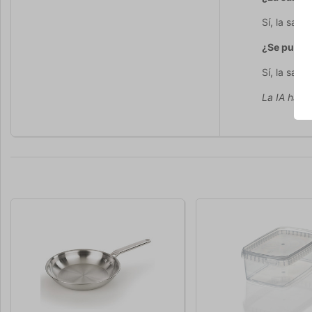
Sí, la sar
¿Se puede 
Sí, la sart
La IA ha co