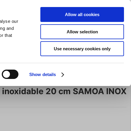
AFILADO DE CUCHILLOS
PRIVADO
COMERCIAL
Allow all cookies
alyse our
Carrito de compras (0)
Envío gratuito en compras superiores a EUR 75
ENTRAR
ing and
Allow selection
r that
ocina
Para la mesa
Marca
Use necessary cookies only
Oferta
Show details
o inoxidable 20 cm SAMOA INOX