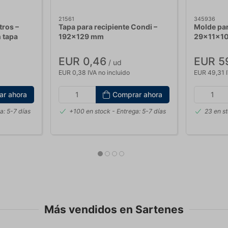
21561
345936
tros –
Tapa para recipiente Condi –
Molde pa
 tapa
192x129 mm
29x11x10
EUR 0,46
EUR 5
/ ud
EUR 0,38 IVA no incluido
EUR 49,31 I
ar ahora
Comprar ahora
a: 5-7 días
+100 en stock
- Entrega: 5-7 días
23 en s
Más vendidos en Sartenes