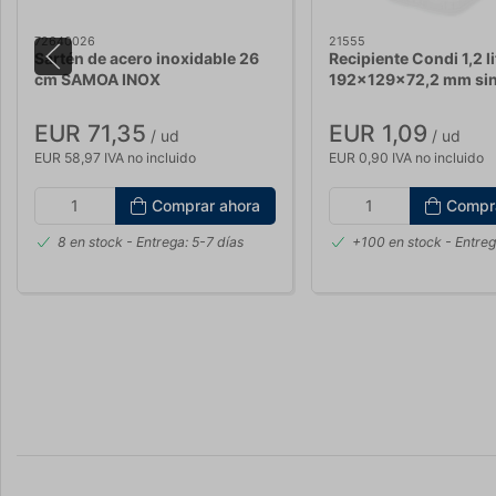
72640026
21555
Sartén de acero inoxidable 26
Recipiente Condi 1,2 li
cm SAMOA INOX
192x129x72,2 mm sin
EUR 71,35
EUR 1,09
/ ud
/ ud
EUR 58,97 IVA no incluido
EUR 0,90 IVA no incluido
Comprar ahora
Compr
8 en stock
- Entrega: 5-7 días
+100 en stock
- Entreg