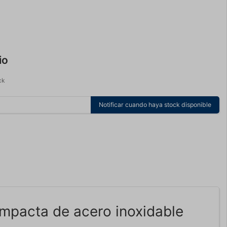
io
ck
Notificar cuando haya stock disponible
mpacta de acero inoxidable