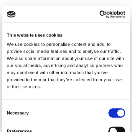
presentación, convirtiéndola en una opción tan práctica
como atractiva.
Un mantenimiento que prolonga la
vida útil
This website uses cookies
Para conservar las cualidades de la sartén, límpiela con
We use cookies to personalise content and ads, to
agua caliente sin detergente y séquela bien tras cada uso.
provide social media features and to analyse our traffic.
Para un almacenamiento prolongado, se recomienda
aplicar una fina capa de aceite en el interior. Victoria ha
We also share information about your use of our site with
pretratado la sartén con aceite de linaza, por lo que está
our social media, advertising and analytics partners who
lista para usar tras un simple aclarado para eliminar
may combine it with other information that you’ve
posibles restos de papel.
provided to them or that they’ve collected from your use
of their services.
Con esta sartén mini Victoria obtendrá:
Un utensilio de hierro fundido versátil para raciones
individuales
Consent
Excelente distribución y retención del calor en formato
Necessary
Selection
compacto
Dos mangos para una manipulación segura y cómoda
al servir
Quiero comprar como
Preferences