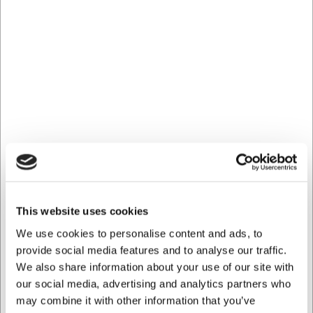
El portavasos mide 34x40 cm y pesa 900 gramos. El
acero inoxidable garantiza tanto la durabilidad como un
aspecto atemporal que se adapta a la mayoría de las
decoraciones. Con 4 filas, hay espacio de sobra para
muchas copas, lo que lo convierte en una solución
compacta pero de gran capacidad.
Este portavasos de Lacor le ofrece:
Almacenamiento que ahorra espacio con 4 filas para
copas
Construcción duradera en acero inoxidable que
resiste el uso diario
Diseño práctico que protege las copas y las mantiene
de fácil acceso
This website uses cookies
Siempre puede ponerse en contacto con nuestro servicio
We use cookies to personalise content and ads, to
de atención al cliente en
info@cuchilleriasenda.es
para
provide social media features and to analyse our traffic.
obtener más información.
We also share information about your use of our site with
Preguntas frecuentes
our social media, advertising and analytics partners who
may combine it with other information that you’ve
¿Puede montarse el portavasos en la pared?