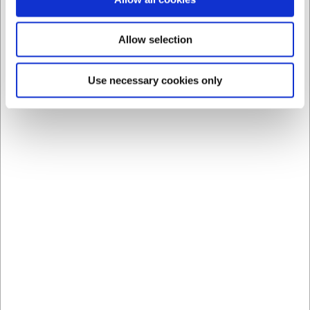
Allow selection
256040
256075
Use necessary cookies only
Cubeta transparente
Cubeta transparente sin
excl. tapa 1/2-6,5 cm. 4
tapa 1/2 GN 15 cm 7,5 ltr
L.
EUR 17,71
EUR 23,27
/ ud
/ ud
EUR 14,64 IVA no incluido
EUR 19,23 IVA no incluido
Comprar
Comprar
ahora
ahora
34 en stock
- Entrega: 5-7
+100 en stock
- Entrega:
días
5-7 días