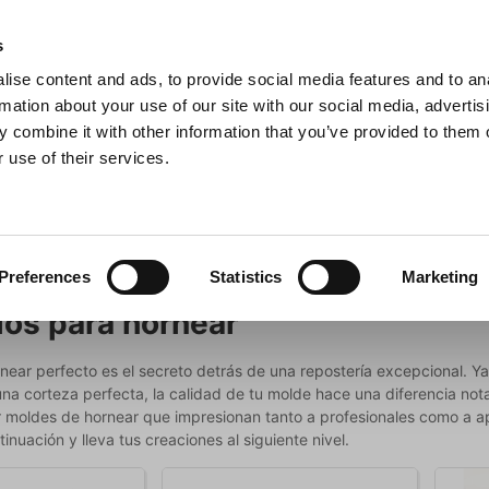
s
ise content and ads, to provide social media features and to an
sitas
Buscar
rmation about your use of our site with our social media, advertis
 combine it with other information that you’ve provided to them o
 use of their services.
na
Ollas y sartenes
Barbacoa
Electrodomésticos de c
ar
Preferences
Statistics
Marketing
ios para hornear
near perfecto es el secreto detrás de una repostería excepcional. Y
una corteza perfecta, la calidad de tu molde hace una diferencia no
r moldes de hornear que impresionan tanto a profesionales como a ap
inuación y lleva tus creaciones al siguiente nivel.