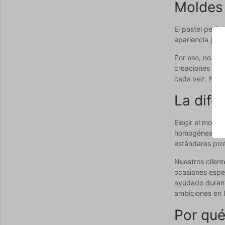
Moldes 
El pastel perfe
apariencia jueg
Por eso, no se 
creaciones en l
cada vez. Nues
La dife
Elegir el molde
homogénea y ev
estándares prof
Nuestros client
ocasiones espec
ayudado durant
ambiciones en l
Por qué