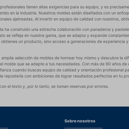
rofesionales tienen altas exigencias para su equipo, y es precisame
rido en la industria. Nuestros moldes están diseñados con un enfoque
onales ajetreadas. Al invertir en equipo de calidad con nosotros, ob
da ha construido una estrecha colaboración con panaderos y pasteler
sto se refleja en nuestra gama, que se adapta y expande constanteme
 obtienes un producto, sino acceso a generaciones de experiencia y
 amplia selección de moldes de hornear hoy mismo y descubre la difer
el molde que se adapte a tus necesidades. Con más de 90 años de ex
ianza cuando buscas equipo de calidad y orientación profesional pa
a repostería con ambiciones de lograr resultados perfectos en tu pr
on el texto y, por lo tanto, se toman reservas por errores.
Sobre nosotros