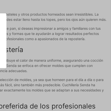
os pasteles y otros productos horneados sean irresistibles. La
uedes estar lleno hasta los topes, pero los ojos aún quieren más.
 o de pan, si deseas impresionar a amigos y familiares con tus
maños y formas que te ayudarán a lograr resultados perfectos
a profesionales como a apasionados de la repostería.
postería
 distribuye el calor de manera uniforme, asegurando una cocción
lería Senda se enfoca en ofrecer moldes que cumplen con
tencia adecuadas.
elección de moldes, ya sea que horneen para el día a día o para
s fácil, sino también más predecible. Cuchillería Senda ha
rar exactamente los moldes que se adaptan a sus necesidades y
referida de los profesionales