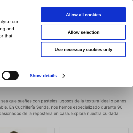
AFILADO DE CUCHILLOS
PRIVADO
COMERCIAL
Allow all cookies
alyse our
Carrito de compras (0)
Envío gratuito en compras superiores a EUR 75
ENTRAR
ing and
Allow selection
r that
ocina
Para la mesa
Marca
Use necessary cookies only
Oferta
Show details
a sea que sueñes con pasteles jugosos de la textura ideal o panes
table. En Cuchillería Senda, nos hemos especializado durante 90
asionados de la repostería en casa. Explora nuestra cuidada