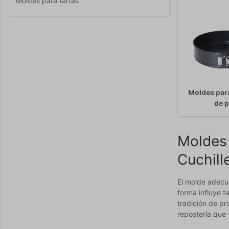
Moldes para tartas
Moldes para
de 
Moldes 
Cuchill
El molde adecua
forma influye t
tradición de pr
repostería que