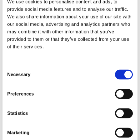
We use cookies to personalise content and ads, to
hojas de hasta 25 cm, una solapa interior con botones de
PVC y un práctico bolsillo interior con cremallera. Tenga en
provide social media features and to analyse our traffic.
cuenta que los cuchillos no están incluidos.
We also share information about your use of our site with
our social media, advertising and analytics partners who
Con este estuche portacuchillos de Icel obtendrá:
may combine it with other information that you’ve
Almacenamiento seguro y organizado para hasta 6
provided to them or that they’ve collected from your use
cuchillos o utensilios de cocina
of their services.
Diseño ligero y compacto que facilita el transporte
Construcción robusta que protege tanto sus cuchillos
como a usted mismo
Consent
Necessary
Siempre puede ponerse en contacto con nuestro servicio
Selection
de atención al cliente en
info@cuchilleriasenda.es
para
obtener más información.
Quiero comprar como
Preferences
Preguntas frecuentes
Privado
Comercial
¿Qué tamaño de cuchillos caben en el estuche?
Statistics
El estuche puede alojar cuchillos con hojas de hasta 25 cm
de longitud.
Marketing
¿Cómo limpio mejor mi estuche portacuchillos?