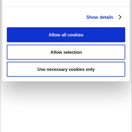
El estuche puede limpiarse fácilmente con un paño
húmedo. Evite lavarlo en la lavadora.
Show details
La IA ha contribuido a este texto y por tanto nos
reservamos el derecho a corregir posibles errores.
Allow all cookies
Comprando junto con este producto
Allow selection
Use necessary cookies only
2006
298015
Pelador, Giratorio
Cuchillo para filetear, 15
cm, F. Dick ErgoGrip,
flexible