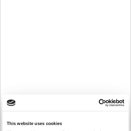
Una solución práctica y portátil para
el día a día
Con un tamaño abierto de 430 x 450 mm y un peso de
solo 368 gramos, este estuche es fácil de manejar y
transportar. Enrollado mide únicamente 430 x 160 mm, lo
que lo hace compacto y fácil de guardar en un bolso o
mochila. El tejido industrial también es fácil de limpiar con
un paño húmedo, para mantener el estuche siempre
higiénico, un aspecto importante en lo que respecta a los
utensilios de cocina. El espacio para una tarjeta de
identificación garantiza que siempre pueda reconocer su
estuche en entornos profesionales.
Especificaciones técnicas
El estuche tiene un tamaño abierto de 430 x 450 mm y un
tamaño enrollado de 430 x 160 mm. Pesa 368 gramos y
está fabricado en tejido industrial resistente con dos
hebillas de PVC de liberación rápida. En el interior
This website uses cookies
encontrará 6 bolsillos de malla elástica para cuchillos con