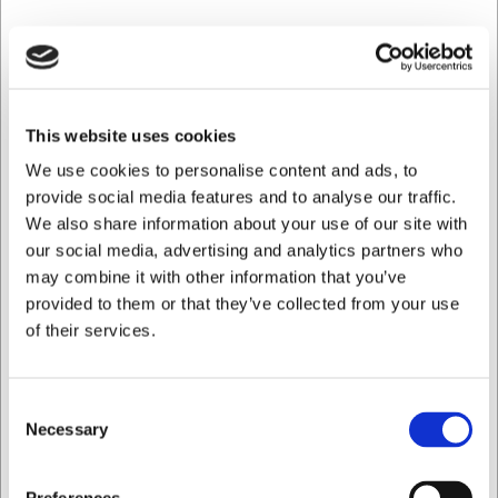
2370920
Cuchillo de pan, 20 cm, Icel Nature
This website uses cookies
We use cookies to personalise content and ads, to
Antes EUR 34,97
provide social media features and to analyse our traffic.
EUR 22,58
/ ud
We also share information about your use of our site with
EUR 18,66 IVA no incluido
our social media, advertising and analytics partners who
may combine it with other information that you’ve
Comprar ahora
provided to them or that they’ve collected from your use
14 en stock
- Entrega: 5-7 días
of their services.
Consent
Necessary
Selection
Quiero comprar como