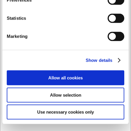
Preferences
Privado
Comercial
Statistics
Marketing
Show details
271900008
Cuchillo para ostras 8 cm negro Icel
Allow all cookies
EUR 20,67
/ ud
EUR 17,08 IVA no incluido
Allow selection
Comprar ahora
Use necessary cookies only
4 en stock
- Entrega: 5-7 días