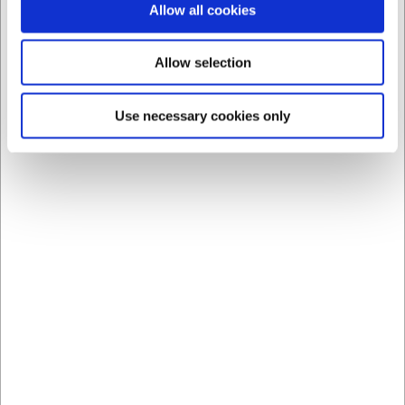
Allow all cookies
Allow selection
Use necessary cookies only
21556
541831312
Tapa para recipiente
Espátula, angulada,
Condi – 129x129 mm
12x7 cm, Icel, Negro
EUR 0,36
EUR 12,86
/ ud
/ ud
EUR 0,30 IVA no incluido
EUR 10,63 IVA no incluido
Comprar
Comprar
ahora
ahora
+100 en stock
- Entrega:
93 en stock
- Entrega: 5-7
5-7 días
días