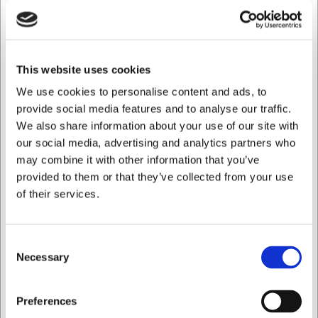
La robusta construcción del cuenco garantiza una
durabilidad duradera en el uso diario, mientras que el
diseño efecto madera aporta un toque cálido y acogedor a
la mesa. El material es fácil de mantener y limpiar, lo que
hace que el cuenco sea muy fácil de usar tanto en hogares
This website uses cookies
particulares como en entornos profesionales. El tamaño
We use cookies to personalise content and ads, to
moderado de 27x11 cm también facilita su colocación en
provide social media features and to analyse our traffic.
una mesa de buffet o en el centro de una mesa de
comedor.
We also share information about your use of our site with
our social media, advertising and analytics partners who
Especificaciones técnicas
may combine it with other information that you’ve
provided to them or that they’ve collected from your use
El cuenco mide 27 cm de largo y 11 cm de ancho, lo que
of their services.
proporciona un amplio espacio de servicio sin ocupar
demasiada superficie en la mesa. La división
bicompartimentada crea dos secciones separadas para
distintos aperitivos. La combinación del exterior efecto
Consent
madera y el interior blanco transmite un estilo moderno y
Necessary
Selection
escandinavo que encaja en numerosos estilos de
decoración.
Quiero comprar como
Preferences
Con este cuenco para snacks bicompartimentado de