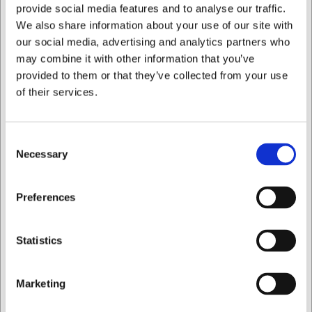
Fabricado en resistente vidrio de borosilicato con
provide social media features and to analyse our traffic.
extrema resistencia térmica
We also share information about your use of our site with
Cierre hermético con tapa de acero y sello de silicona
our social media, advertising and analytics partners who
que conserva la frescura
may combine it with other information that you’ve
Diseño elegante que combina funcionalidad y
provided to them or that they’ve collected from your use
decoración en la cocina
of their services.
Siempre puede ponerse en contacto con nuestro servicio
de atención al cliente en
info@cuchilleriasenda.es
para
obtener más información.
Consent
Necessary
Selection
Preguntas frecuentes
¿Se puede utilizar el tarro directamente en el horno?
Quiero comprar como
Preferences
Sí, el propio tarro soporta hasta 300°C, pero recuerde
retirar la tapa de acero inoxidable antes de calentar en el
horno.
Privado
Comercial
Statistics
¿Es apto el tarro para el congelador?
Completamente. El vidrio de borosilicato soporta
Marketing
temperaturas de hasta -40°C, lo que lo hace perfecto para
la congelación.