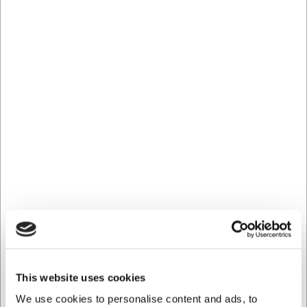
cereales y pasta hasta café, té y especias. El diseño sobrio
lo hace idóneo para colocarlo a la vista en estantes
abiertos o vitrinas, donde contribuye a un ambiente
organizado y estéticamente agradable. También funciona
a la perfección en cajones o despensas. El recipiente de
vidrio transparente permite ver el contenido de un vistazo,
de modo que siempre sabrá lo que tiene disponible y
cuándo es el momento de reponer.
Especificaciones técnicas
Este tarro de almacenamiento Cegeco tiene una
capacidad de 1,9 litros y mide 235 mm de altura con un
diámetro de 100 mm. El material es vidrio de borosilicato
de primera calidad, capaz de soportar temperaturas de
entre -40°C y 300°C. La tapa está fabricada en acero
inoxidable con un sello interior de silicona que garantiza un
cierre hermético y, por tanto, una frescura óptima del
contenido.
This website uses cookies
Principales ventajas de este tarro de almacenamiento:
We use cookies to personalise content and ads, to