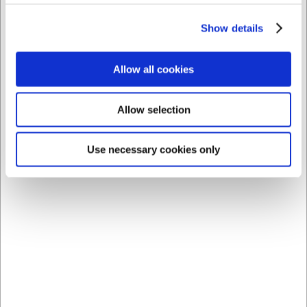
La IA ha contribuido a este texto y por tanto nos
Show details
reservamos el derecho a corregir posibles errores.
Allow all cookies
Comprando junto con este producto
Allow selection
Use necessary cookies only
1110012
1110013
Tarro de
Tarro de
almacenamiento c. tapa
almacenamiento c. tapa
de acero 1,4 L
de acero 1 L
EUR 8,97
EUR 7,67
/ ud
/ ud
EUR 7,41 IVA no incluido
EUR 6,34 IVA no incluido