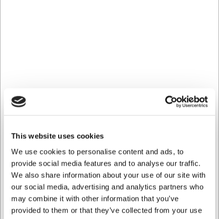
Especificaciones técnicas
La jarra de cristal tiene una capacidad exacta de 1,5 litros,
suficiente para aproximadamente 6 vasos estándar. Con
un peso de 782 gramos, ofrece la solidez necesaria para
garantizar estabilidad sin resultar demasiado pesada de
manejar. El material es cristal de calidad, resistente tanto al
calor como al frío.
Con la jarra de cristal de Cegeco obtendrá:
Una amplia jarra de 1,5 litros para servir una gran
variedad de bebidas
This website uses cookies
Diseño atemporal que encaja con cualquier puesta de
mesa
We use cookies to personalise content and ads, to
Cristal de calidad que realza el color y el aspecto de
provide social media features and to analyse our traffic.
sus bebidas
We also share information about your use of our site with
our social media, advertising and analytics partners who
Siempre puede ponerse en contacto con nuestro servicio
may combine it with other information that you’ve
de atención al cliente en
info@cuchilleriasenda.es
para
obtener más información.
provided to them or that they’ve collected from your use