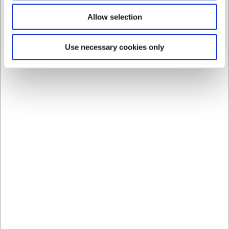
Allow selection
203025
LB092
Use necessary cookies only
Cuchillo multiusos, 25
Cuchara de cocina de
cm, Victorinox, Mango
haya 30 cm
de madera
EUR 90,90
EUR 2,37
/ ud
/ ud
EUR 75,12 IVA no incluido
EUR 1,96 IVA no incluido
Comprar
Comprar
ahora
ahora
12 en stock
- Entrega: 5-7
+100 en stock
- Entrega:
días
5-7 días