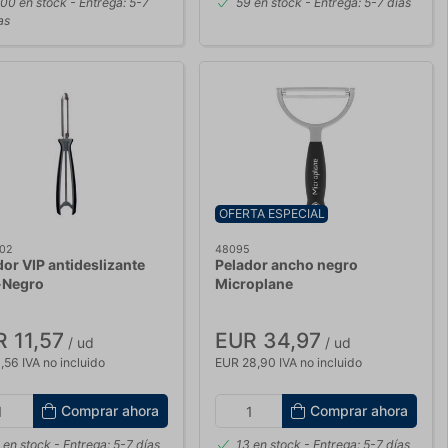
00 en stock
- Entrega: 5-7
59 en stock
- Entrega: 5-7 días
as
OFERTA ESPECIAL
02
48095
dor VIP antideslizante
Pelador ancho negro
-Negro
Microplane
 11,57
EUR 34,97
/ ud
/ ud
,56 IVA no incluido
EUR 28,90 IVA no incluido
Comprar ahora
Comprar ahora
 en stock
- Entrega: 5-7 días
13 en stock
- Entrega: 5-7 días