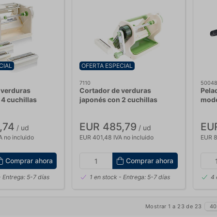
CIAL
OFERTA ESPECIAL
7110
5004
 verduras
Cortador de verduras
Pela
4 cuchillas
japonés con 2 cuchillas
mode
,74
EUR 485,79
EUR
/ ud
/ ud
 no incluido
EUR 401,48 IVA no incluido
EUR 8
Comprar ahora
Comprar ahora
 Entrega: 5-7 días
1 en stock
- Entrega: 5-7 días
4 
Mostrar 1 a 23 de 23
40