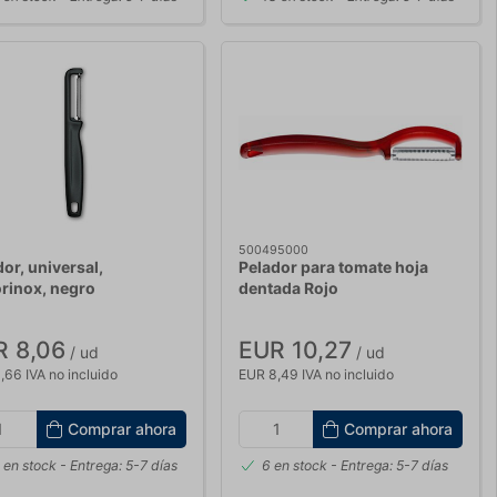
500495000
or, universal,
Pelador para tomate hoja
orinox, negro
dentada Rojo
R 8,06
EUR 10,27
/ ud
/ ud
,66 IVA no incluido
EUR 8,49 IVA no incluido
Comprar ahora
Comprar ahora
 en stock
- Entrega: 5-7 días
6 en stock
- Entrega: 5-7 días