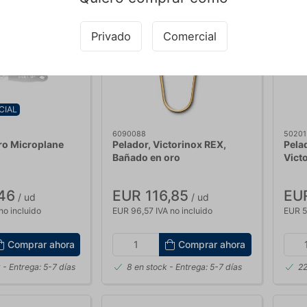
Privado
Comercial
CIAL
6090088
50201
ro Microplane
Pelador, Victorinox REX,
Pelad
Bañado en oro
Vict
46
EUR 116,85
EUR
/ ud
/ ud
no incluido
EUR 96,57 IVA no incluido
EUR 5
Comprar ahora
Comprar ahora
k
- Entrega: 5-7 días
8 en stock
- Entrega: 5-7 días
22