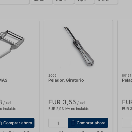
2006
80121
MAS
Pelador, Giratorio
Pelad
8
EUR 3,55
EUR
/ ud
/ ud
o incluido
EUR 2,93 IVA no incluido
EUR 3
Comprar ahora
Comprar ahora