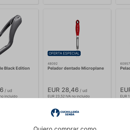
OFERTA ESPECIAL
48092
60957
e Black Edition
Pelador dentado Microplane
Pela
16
EUR 28,46
EUR
/ ud
/ ud
no incluido
EUR 23,52 IVA no incluido
EUR 11
Comprar ahora
 Entrega: 5-7 días
Out of stock
2 
Quiero comprar como