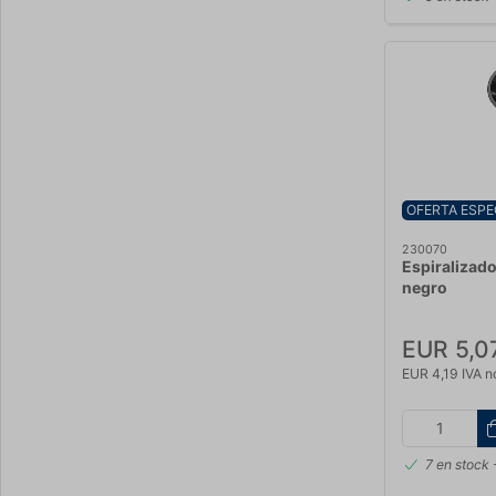
OFERTA ESPE
230070
Espiralizad
negro
EUR 5,0
EUR 4,19 IVA n
7 en stock
-