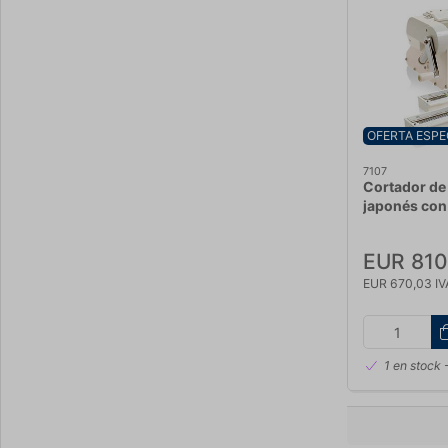
OFERTA ESPE
7107
Cortador de
japonés con 
EUR 810
EUR 670,03 IVA
1 en stock
-