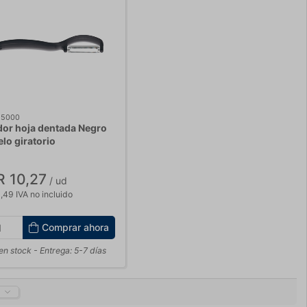
85000
dor hoja dentada Negro
lo giratorio
 10,27
/ ud
,49 IVA no incluido
Comprar ahora
en stock
- Entrega: 5-7 días