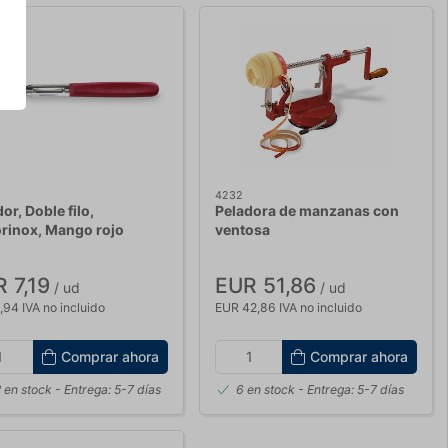
4232
or, Doble filo,
Peladora de manzanas con
orinox, Mango rojo
ventosa
 7,19
EUR 51,86
/ ud
/ ud
,94 IVA no incluido
EUR 42,86 IVA no incluido
Comprar ahora
Comprar ahora
 en stock
- Entrega: 5-7 días
6 en stock
- Entrega: 5-7 días