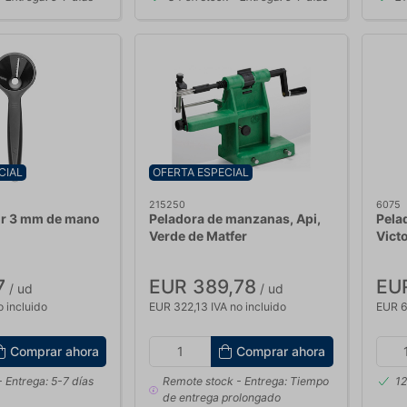
CIAL
OFERTA ESPECIAL
215250
6075
or 3 mm de mano
Peladora de manzanas, Api,
Pelad
Verde de Matfer
Vict
7
EUR 389,78
EU
/ ud
/ ud
o incluido
EUR 322,13 IVA no incluido
EUR 6
Comprar ahora
Comprar ahora
 Entrega: 5-7 días
Remote stock
- Entrega: Tiempo
12
de entrega prolongado