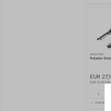
60507760
Pelador Dobl
EUR 27,
EUR 22,45 IVA 
2 en stock
-