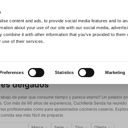
s
ise content and ads, to provide social media features and to an
sitas
Buscar
rmation about your use of our site with our social media, advertis
 combine it with other information that you’ve provided to them o
 use of their services.
na
Ollas y sartenes
Barbacoa
Electrodomésticos de c
Peladores delgados
Preferences
Statistics
Marketing
res delgados
abajo de pelar que consume tiempo y parece eterno? Un pelador prof
nte. Con más de 90 años de experiencia, Cuchillería Senda ha reunid
nas profesionales como para apasionados cocineros caseros. Explora
 comida sea más fácil de preparar.
Marca
Serie
Tipo
Oferta