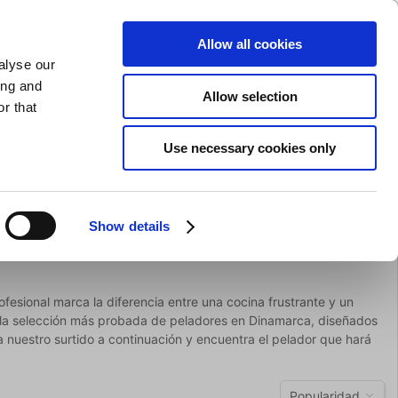
AFILADO DE CUCHILLOS
PRIVADO
COMERCIAL
Allow all cookies
alyse our
Carrito de compras (0)
Envío gratuito en compras superiores a EUR 75
ENTRAR
ing and
Allow selection
r that
ocina
Para la mesa
Marca
Use necessary cookies only
Oferta
Show details
esional marca la diferencia entre una cocina frustrante y un
o la selección más probada de peladores en Dinamarca, diseñados
 nuestro surtido a continuación y encuentra el pelador que hará
Popularidad