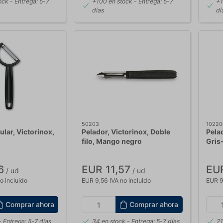
ock
- Entrega: 5-7
+100 en stock
- Entrega: 5-7
+1
días
dí
50203
10220
ular, Victorinox,
Pelador, Victorinox, Doble
Pela
filo, Mango negro
Gris
6
EUR 11,57
EUR
/ ud
/ ud
o incluido
EUR 9,56 IVA no incluido
EUR 9
Comprar ahora
Comprar ahora
 Entrega: 5-7 días
34 en stock
- Entrega: 5-7 días
21