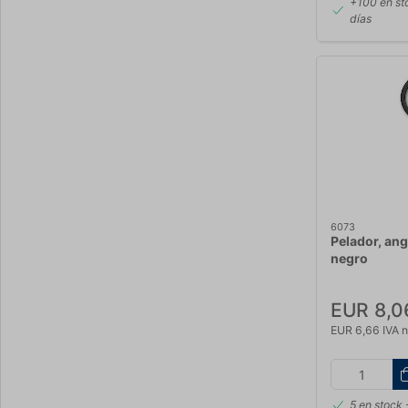
+100 en st
días
6073
Pelador, ang
negro
EUR 8,0
EUR 6,66 IVA n
5 en stock
-