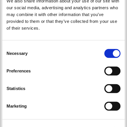
We also share information about your use of our site with
our social media, advertising and analytics partners who
OFERTA ESPECIAL
may combine it with other information that you’ve
OFERTA ESPECIAL
NOVEDAD
provided to them or that they’ve collected from your use
45041
41008
of their services.
Cortador de juliana
Rivejern til skål Grov
Microplane
Microplane Sort
Consent
EUR 34,97
EUR 32,37
/ ud
/ ud
Necessary
Selection
EUR 28,90 IVA no incluido
EUR 26,75 IVA no incluido
Quiero comprar como
Preferences
Comprar
Comprar
ahora
ahora
Privado
Comercial
Statistics
1 en stock
- Entrega: 5-7
5 en stock
- Entrega: 5-7
días
días
Marketing