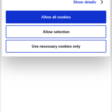
Show details
OFERTA ESPECIAL
Allow all cookies
891351004
34730
Rallador Triangle Sense
Pelador de cítricos,
para queso
Microplane, verde
Allow selection
EUR 44,07
EUR 12,86
/ ud
/ ud
Use necessary cookies only
EUR 36,42 IVA no incluido
EUR 10,63 IVA no incluido
Comprar
Comprar
ahora
ahora
11 en stock
- Entrega: 5-7
2 en stock
- Entrega: 5-7
días
días