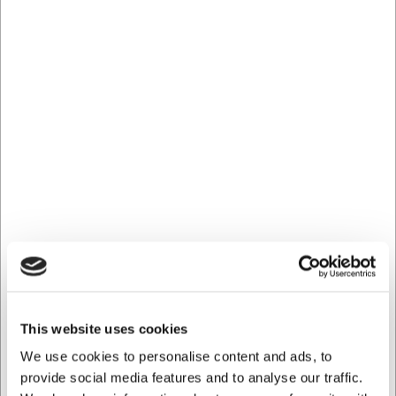
OFERTA ESPECIAL
430080
3945539
Rallador Microplane
Rallador Juliana
Black Sheep X-Grueso
Estrecho Deglon
EUR 64,86
EUR 21,96
/ ud
/ ud
EUR 53,60 IVA no incluido
EUR 18,15 IVA no incluido
Comprar
ahora
9 en stock
- Entrega: 5-7
Out of stock
días
This website uses cookies
We use cookies to personalise content and ads, to
provide social media features and to analyse our traffic.