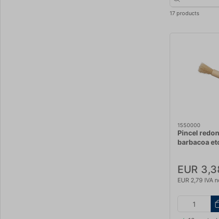
17 products
1550000
Pincel redo
barbacoa et
haya
EUR 3,3
EUR 2,79 IVA n