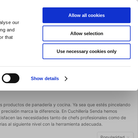
AFILADO DE CUCHILLOS
PRIVADO
COMERCIAL
Allow all cookies
alyse our
Carrito de compras (0)
Envío gratuito en compras superiores a EUR 75
ENTRAR
ing and
Allow selection
r that
ocina
Para la mesa
Marca
Use necessary cookies only
Oferta
Show details
us productos de panadería y cocina. Ya sea que estés pincelando
 precisión marca la diferencia. En Cuchillería Senda hemos
tisfacen las necesidades tanto de chefs profesionales como de
ias al siguiente nivel con la herramienta adecuada.
Popularidad