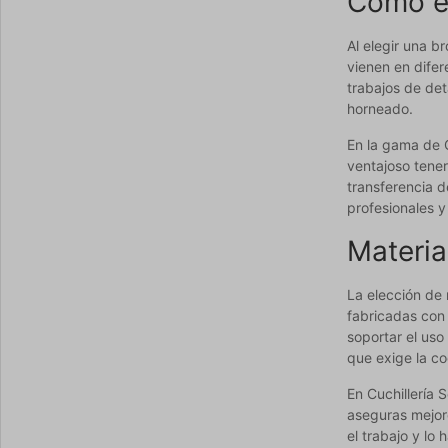
Cómo el
Al elegir una b
vienen en dife
trabajos de det
horneado.
En la gama de C
ventajoso tener
transferencia d
profesionales y
Materia
La elección de 
fabricadas con 
soportar el uso
que exige la co
En Cuchillería 
aseguras mejore
el trabajo y l