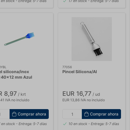
 en stock
- Entrega: 5-7 días
17 en stock
- Entrega: 5-7 días
NYBL
77056
l silicona/inox
Pincel Silicona/AI
40x12 mm Azul
R 8,97
EUR 16,77
/ krt
/ ud
41 IVA no incluido
EUR 13,86 IVA no incluido
Comprar ahora
Comprar ahora
 en stock
- Entrega: 5-7 días
10 en stock
- Entrega: 5-7 días