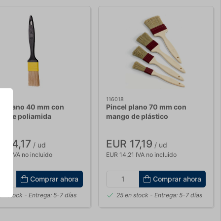
4
116018
el plano 40 mm con
Pincel plano 70 mm con
as de poliamida
mango de plástico
 14,17
EUR 17,19
/ ud
/ ud
,71 IVA no incluido
EUR 14,21 IVA no incluido
Comprar ahora
Comprar ahora
en stock
- Entrega: 5-7 días
25 en stock
- Entrega: 5-7 días