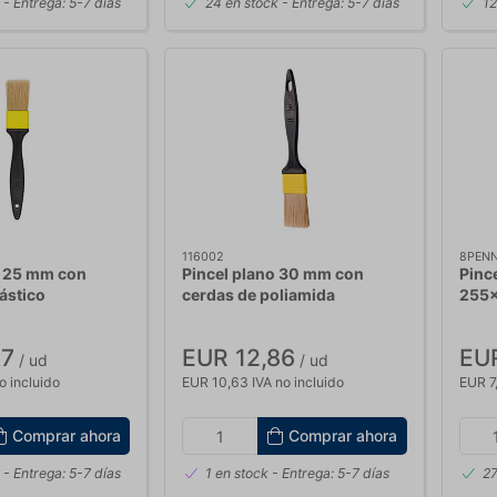
k
- Entrega: 5-7 días
24 en stock
- Entrega: 5-7 días
12
116002
8PEN
o 25 mm con
Pincel plano 30 mm con
Pince
ástico
cerdas de poliamida
255x
57
EUR 12,86
EU
/ ud
/ ud
o incluido
EUR 10,63 IVA no incluido
EUR 7,
Comprar ahora
Comprar ahora
k
- Entrega: 5-7 días
1 en stock
- Entrega: 5-7 días
27