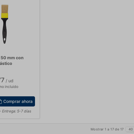
o 50 mm con
ástico
77
/ ud
no incluido
Comprar ahora
- Entrega: 5-7 días
Mostrar 1 a 17 de 17
40