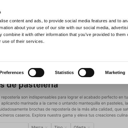
s
ise content and ads, to provide social media features and to an
sitas
Buscar
rmation about your use of our site with our social media, advertis
 combine it with other information that you’ve provided to them o
 use of their services.
na
Ollas y sartenes
Barbacoa
Electrodomésticos de c
Preferences
Statistics
Marketing
s de pastelería
 repostería son indispensables para lograr el acabado perfecto en t
aplicando marinada a la carne o untando mantequilla en pasteles, la
uidadosamente brochas de repostería de la más alta calidad, que sa
ineros caseros. Explora nuestra gama y eleva tus creaciones culinar
Marca
Tipo
Oferta