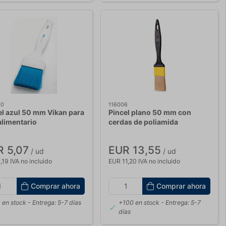
50
116006
el azul 50 mm Vikan para
Pincel plano 50 mm con
alimentario
cerdas de poliamida
 5,07
EUR 13,55
/ ud
/ ud
19 IVA no incluido
EUR 11,20 IVA no incluido
Comprar ahora
Comprar ahora
 en stock
- Entrega: 5-7 días
+100 en stock
- Entrega: 5-7
días