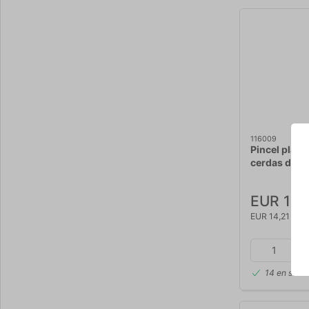
116009
Pincel plan
cerdas de p
EUR 17,1
EUR 14,21 IVA 
14 en stoc