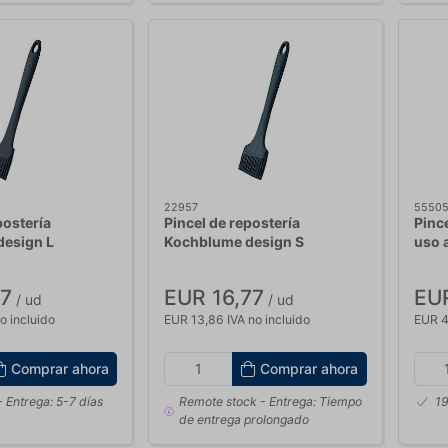
22957
5550
postería
Pincel de repostería
Pinc
design L
Kochblume design S
uso 
17
EUR 16,77
EUR
/ ud
/ ud
o incluido
EUR 13,86 IVA no incluido
EUR 4,
Comprar ahora
Comprar ahora
 Entrega: 5-7 días
Remote stock
- Entrega: Tiempo
19
de entrega prolongado