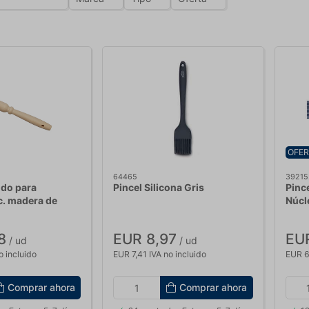
OFER
64465
39215
ndo para
Pincel Silicona Gris
Pinc
c. madera de
Núcl
8
EUR 8,97
EUR
/ ud
/ ud
o incluido
EUR 7,41 IVA no incluido
EUR 6
Comprar ahora
Comprar ahora