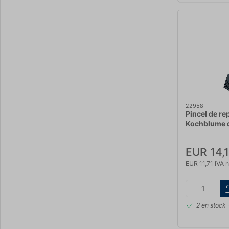
22958
Pincel de re
Kochblume 
EUR 14,
EUR 11,71 IVA n
2 en stock
-