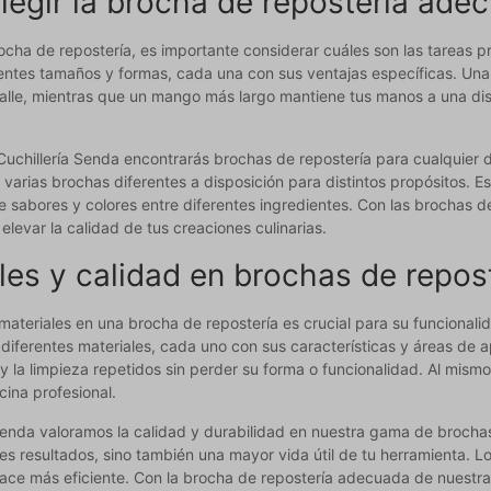
egir la brocha de repostería adec
rocha de repostería, es importante considerar cuáles son las tareas pr
rentes tamaños y formas, cada una con sus ventajas específicas. Un
alle, mientras que un mango más largo mantiene tus manos a una dist
uchillería Senda encontrarás brochas de repostería para cualquier d
 varias brochas diferentes a disposición para distintos propósitos. Es
e sabores y colores entre diferentes ingredientes. Con las brochas d
 elevar la calidad de tus creaciones culinarias.
les y calidad en brochas de repos
materiales en una brocha de repostería es crucial para su funcionali
diferentes materiales, cada uno con sus características y áreas de 
 y la limpieza repetidos sin perder su forma o funcionalidad. Al mis
cina profesional.
Senda valoramos la calidad y durabilidad en nuestra gama de brochas 
s resultados, sino también una mayor vida útil de tu herramienta. L
o hace más eficiente. Con la brocha de repostería adecuada de nuest