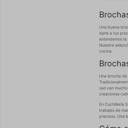
Brochas
Una buena broc
darle a tus pro
entendemos la 
Nuestra selecci
cocina.
Brochas
Una brocha de r
Tradicionalment
uso van mucho m
creaciones culi
En Cuchillería
trabajes de man
precisos. Una b