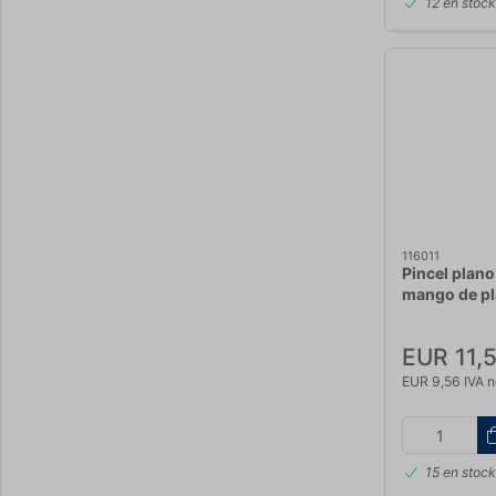
12 en stoc
116011
Pincel plan
mango de pl
EUR 11,
EUR 9,56 IVA n
15 en stoc