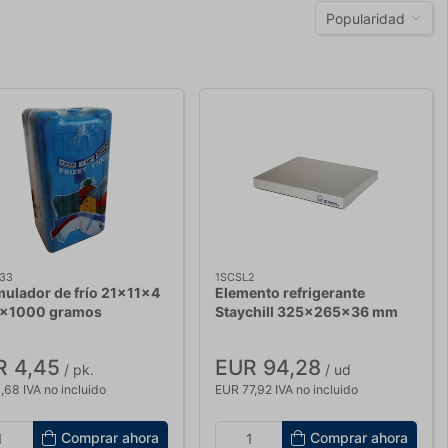
Popularidad
33
1SCSL2
ulador de frío 21x11x4
Elemento refrigerante
x1000 gramos
Staychill 325x265x36 mm
GN 1/2
R 4,45
EUR 94,28
/ pk.
/ ud
,68 IVA no incluido
EUR 77,92 IVA no incluido
Comprar ahora
Comprar ahora