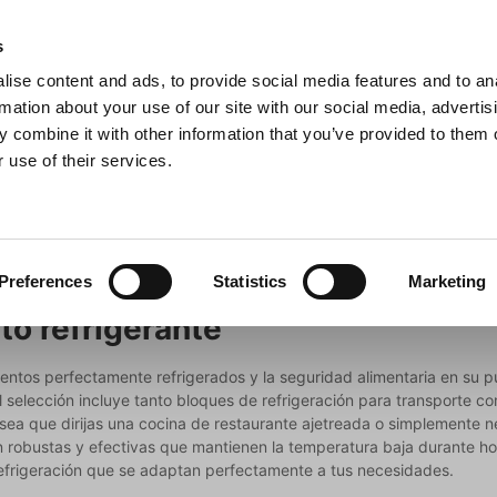
s
ise content and ads, to provide social media features and to an
sitas
Buscar
rmation about your use of our site with our social media, advertis
 combine it with other information that you’ve provided to them o
 use of their services.
na
Ollas y sartenes
Barbacoa
Electrodomésticos de c
Preferences
Statistics
Marketing
o refrigerante
entos perfectamente refrigerados y la seguridad alimentaria en su p
l selección incluye tanto bloques de refrigeración para transporte c
 sea que dirijas una cocina de restaurante ajetreada o simplemente n
n robustas y efectivas que mantienen la temperatura baja durante ho
efrigeración que se adaptan perfectamente a tus necesidades.