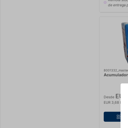
de entrega 
8001332_maste
Acumuladore
EUR
Desde
EUR 3,68 IVA n
Ve