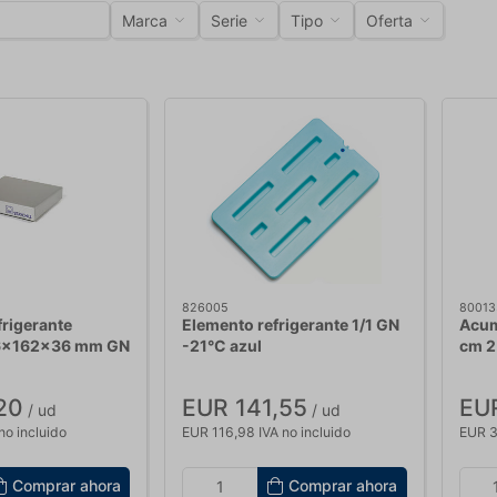
Marca
Serie
Tipo
Oferta
826005
80013
frigerante
Elemento refrigerante 1/1 GN
Acum
176x162x36 mm GN
-21°C azul
cm 2
20
EUR 141,55
EU
/ ud
/ ud
no incluido
EUR 116,98 IVA no incluido
EUR 3
Comprar ahora
Comprar ahora