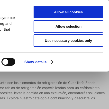
AFILADO DE CUCHILLOS
PRIVADO
COMERCIAL
Allow all cookies
alyse our
Carrito de compras (0)
Envío gratuito en compras superiores a EUR 75
ENTRAR
ing and
Allow selection
r that
ocina
Para la mesa
Marca
Use necessary cookies only
Oferta
Show details
unto con los elementos de refrigeración de Cuchillería Senda.
omo tablas de refrigeración especializadas para un enfriamiento
ecesites llevar la comida en una excursión, encontrarás soluciones
ras. Explora nuestro catálogo a continuación y descubre los