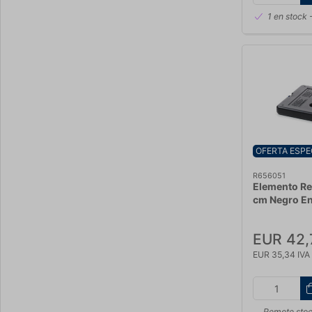
1 en stock
-
OFERTA ESPE
R656051
Elemento Re
cm Negro E
EUR 42,
EUR 35,34 IVA 
Remote sto