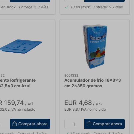
 en stock
- Entrega: 5-7 días
10 en stock
- Entrega: 5-7 días
332
8001332
ento Refrigerante
Acumulador de frío 18x8x3
2,5x3 cm Azul
cm 2x350 gramos
 159,74
EUR 4,68
/ ud
/ pk.
32,02 IVA no incluido
EUR 3,87 IVA no incluido
Comprar ahora
Comprar ahora
en stock
- Entrega: 5-7 días
17 en stock
- Entrega: 5-7 días