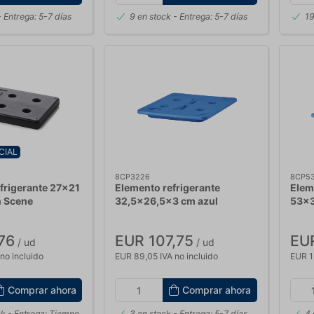
 Entrega: 5-7 días
9 en stock
- Entrega: 5-7 días
19
CIAL
8CP3226
8CP5
frigerante 27x21
Elemento refrigerante
Elem
n Scene
32,5x26,5x3 cm azul
53x3
76
EUR 107,75
EUR
/ ud
/ ud
no incluido
EUR 89,05 IVA no incluido
EUR 1
Comprar ahora
Comprar ahora
ck
- Entrega: Tiempo
3 en stock
- Entrega: 5-7 días
4 