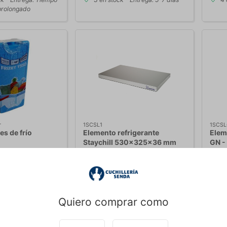
prolongado
r
1SCSL1
1SCSL
s de frío
Elemento refrigerante
Elem
Staychill 530x325x36 mm
GN -
GN 1/1
 4,45
EUR 132,95
/ ud
Desd
o incluido
EUR 109,88 IVA no incluido
EUR 7
Quiero comprar como
Comprar ahora
r variantes
5 en stock
- Entrega: 5-7 días