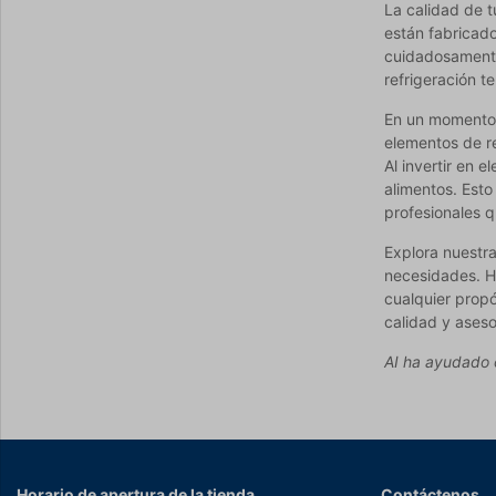
La calidad de t
están fabricado
cuidadosamente
refrigeración t
En un momento d
elementos de re
Al invertir en 
alimentos. Est
profesionales 
Explora nuestra
necesidades. Ha
cualquier propó
calidad y aseso
AI ha ayudado c
Horario de apertura de la tienda
Contáctenos