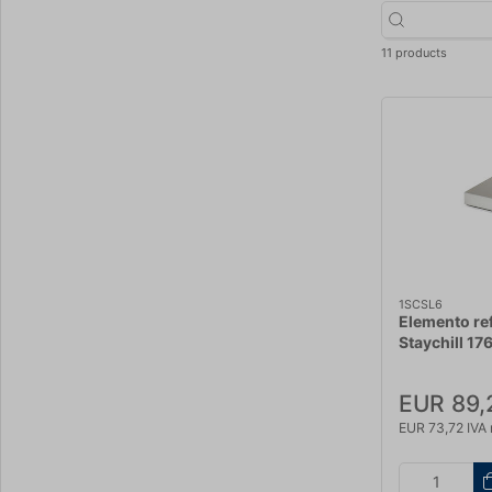
11 products
1SCSL6
Elemento re
Staychill 
1/6
EUR 89,
EUR 73,72 IVA 