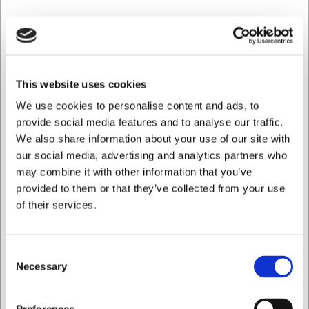
This website uses cookies
We use cookies to personalise content and ads, to
provide social media features and to analyse our traffic.
We also share information about your use of our site with
281104
our social media, advertising and analytics partners who
Cuchillo mondador, 10 cm, Arcos Universal
may combine it with other information that you’ve
provided to them or that they’ve collected from your use
Antes EUR 20,67
EUR 12,84
of their services.
/ ud
EUR 10,61 IVA no incluido
Consent
Comprar ahora
Necessary
Selection
+100 en stock
- Entrega: 5-7 días
Quiero comprar como