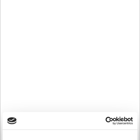
281251225
200715
Cuchillo fileteador, 25
Cuchillo deshuesador, 15
cm, Icel Protect, estrecho
cm, F. Dick ErgoGrip
EUR 29,77
EUR 29,77
/ ud
/ ud
EUR 24,60 IVA no incluido
EUR 24,60 IVA no incluido
Comprar
Comprar
ahora
ahora
4 en stock
- Entrega: 5-7
9 en stock
- Entrega: 5-7
días
días