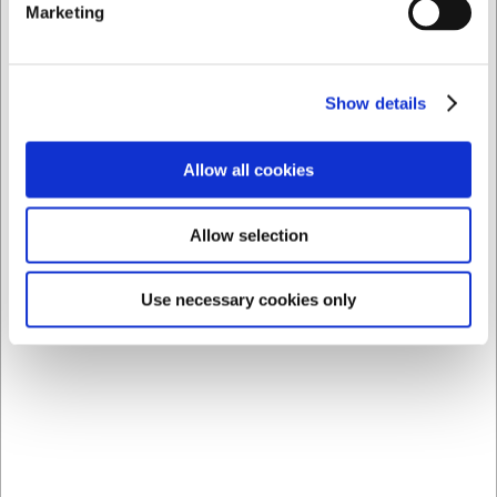
Marketing
Show details
Allow all cookies
200713
2899
Cuchillo fileteador, 13
Cuchillo de corte Stirex
cm, F. Dick ErgoGrip
Grande 22 cm U-55
Allow selection
EUR 28,46
EUR 38,83
/ ud
/ ud
Use necessary cookies only
EUR 23,52 IVA no incluido
EUR 32,09 IVA no incluido
Comprar
Comprar
ahora
ahora
7 en stock
- Entrega: 5-7
7 en stock
- Entrega: 5-7
días
días