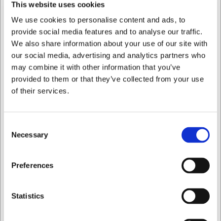
This website uses cookies
We use cookies to personalise content and ads, to
provide social media features and to analyse our traffic.
We also share information about your use of our site with
our social media, advertising and analytics partners who
may combine it with other information that you’ve
provided to them or that they’ve collected from your use
45113
200721
of their services.
Cuchillo de cocina, 13
Cuchillo trinchador, 21
cm, Granton, Negro, con
cm, F. Dick ErgoGrip
filo alvéolado
Consent
EUR 21,96
EUR 34,97
/ ud
/ ud
Necessary
Selection
EUR 18,15 IVA no incluido
EUR 28,90 IVA no incluido
Quiero comprar como
Preferences
Comprar
Comprar
ahora
ahora
Privado
Comercial
Statistics
15 en stock
- Entrega: 5-7
6 en stock
- Entrega: 5-7
días
días